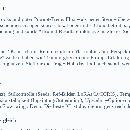
L·E
Looks und guter Prompt-Treue. Flux – als neuer Stern – überze
chenmesser: open source, lokal oder in der Cloud betreibba
nung und solide Allround-Resultate inklusive nützlicher Sich
ieren“? Kann ich mit Referenzbildern Markenlook und Perspekt
e? Zudem haben wir Teammitglieder ohne Prompt-Erfahrung tes
n glänzen. Stell dir die Frage: Hält das Tool auch stand, we
y
enz), Stilkontrolle (Seeds, Ref-Bilder, LoRAs/LyCORIS), Temp
isionsfähigkeit (Inpainting/Outpainting), Upscaling-Optionen
 Flow bringt. Denn: Die beste KI ist die, die morgens nach 
ergleich