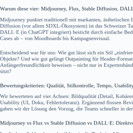
Warum diese vier: Midjourney, Flux, Stable Diffusion, DAL
Midjourney punktet traditionell mit markanten, ästhetischen 
Diffusion (vor allem SDXL-Ökosystem) ist das Schweizer Tas
DALL·E (in ChatGPT integriert) besticht durch einfache Bedie
Cases ab – von Moodboards bis Kampagnenvisual.
Entscheidend war für uns: Wie gut lässt sich ein Stil „einfr
Objekte? Und wie gut gelingt Outpainting für Header-Format
Anfängerfreundlichkeit beweisen – nicht nur in Expertenhände
sitzt?
Bewertungskriterien: Qualität, Stilkontrolle, Tempo, Usabilit
Wir bewerteten auf vier Achsen: Bildqualität (Detail, Kohär
Usability (UI, Doku, Fehlertoleranz). Ergänzend flossen Rev
gaben wir der Lösung den Vorzug, die Teams schneller in den
Midjourney vs Flux vs Stable Diffusion vs DALL·E: Direktv