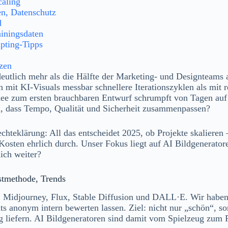
caling
en, Datenschutz
d
ainingsdaten
pting-Tipps
nzen
deutlich mehr als die Hälfte der Marketing- und Designteams a
ken mit KI-Visuals messbar schnellere Iterationszyklen als m
dee zum ersten brauchbaren Entwurf schrumpft von Tagen auf
in, dass Tempo, Qualität und Sicherheit zusammenpassen?
echteklärung: All das entscheidet 2025, ob Projekte skalieren
Kosten ehrlich durch. Unser Fokus liegt auf AI Bildgenerato
ich weiter?
stmethode, Trends
Midjourney, Flux, Stable Diffusion und DALL·E. Wir haben s
uts anonym intern bewerten lassen. Ziel: nicht nur „schön“, s
ig liefern. AI Bildgeneratoren sind damit vom Spielzeug zum 