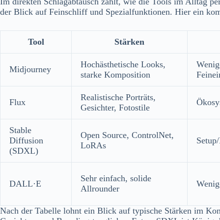
Im direkten Schlagabtausch zählt, wie die Tools im Alltag per
der Blick auf Feinschliff und Spezialfunktionen. Hier ein ko
Tool
Stärken
Hochästhetische Looks,
Wenige
Midjourney
starke Komposition
Feinei
Realistische Porträts,
Flux
Ökosy
Gesichter, Fotostile
Stable
Open Source, ControlNet,
Diffusion
Setup/
LoRAs
(SDXL)
Sehr einfach, solide
DALL·E
Wenige
Allrounder
Nach der Tabelle lohnt ein Blick auf typische Stärken im Ko