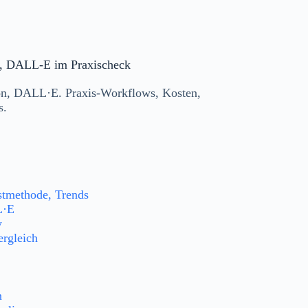
on, DALL-E im Praxischeck
sion, DALL·E. Praxis-Workflows, Kosten,
s.
stmethode, Trends
L·E
y
ergleich
n