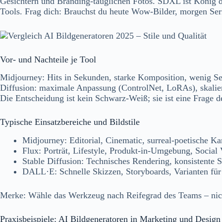
Gesichtern und Branding-tauglichen Fotos. SDXL ist König der
Tools. Frag dich: Brauchst du heute Wow-Bilder, morgen Ser
Vor- und Nachteile je Tool
Midjourney: Hits in Sekunden, starke Komposition, wenig Set
Diffusion: maximale Anpassung (ControlNet, LoRAs), skalie
Die Entscheidung ist kein Schwarz-Weiß; sie ist eine Frage d
Typische Einsatzbereiche und Bildstile
Midjourney: Editorial, Cinematic, surreal-poetische K
Flux: Porträt, Lifestyle, Produkt-in-Umgebung, Social 
Stable Diffusion: Technisches Rendering, konsistente
DALL·E: Schnelle Skizzen, Storyboards, Varianten für
Merke: Wähle das Werkzeug nach Reifegrad des Teams – nic
Praxisbeispiele: AI Bildgeneratoren in Marketing und Design