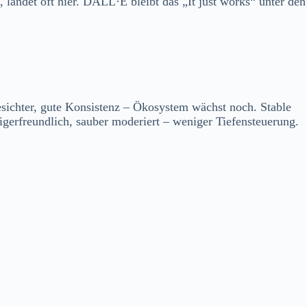
 landet oft hier. DALL·E bleibt das „It just works“ unter den
esichter, gute Konsistenz – Ökosystem wächst noch. Stable
erfreundlich, sauber moderiert – weniger Tiefensteuerung.