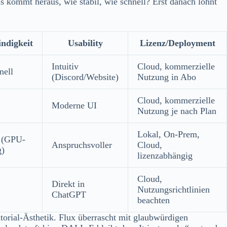
as kommt heraus, wie stabil, wie schnell? Erst danach lohnt
ndigkeit
Usability
Lizenz/Deployment
Intuitiv
Cloud, kommerzielle
nell
(Discord/Website)
Nutzung in Abo
Cloud, kommerzielle
Moderne UI
Nutzung je nach Plan
Lokal, On-Prem,
l (GPU-
Anspruchsvoller
Cloud,
g)
lizenzabhängig
Cloud,
Direkt in
Nutzungsrichtlinien
ChatGPT
beachten
torial-Ästhetik. Flux überrascht mit glaubwürdigen