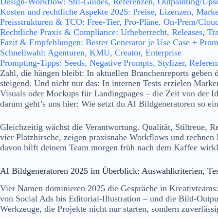
Design-Workflow: Stil-Guides, Referenzen, Outpainting/Ups
Kosten und rechtliche Aspekte 2025: Preise, Lizenzen, Mark
Preisstrukturen & TCO: Free-Tier, Pro-Pläne, On-Prem/Clou
Rechtliche Praxis & Compliance: Urheberrecht, Releases, Tr
Fazit & Empfehlungen: Bester Generator je Use Case + Prom
Schnellwahl: Agenturen, KMU, Creator, Enterprise
Prompting-Tipps: Seeds, Negative Prompts, Stylizer, Refere
Zahl, die hängen bleibt: In aktuellen Branchenreports geben 
steigend. Und nicht nur das: In internen Tests erzielen Mar
Visuals oder Mockups für Landingpages – die Zeit von der I
darum geht’s uns hier: Wie setzt du AI Bildgeneratoren so e
Gleichzeitig wächst die Verantwortung. Qualität, Stiltreue, R
vier Platzhirsche, zeigen praxisnahe Workflows und rechnen 
davon hilft deinem Team morgen früh nach dem Kaffee wirkl
AI Bildgeneratoren 2025 im Überblick: Auswahlkriterien, Te
Vier Namen dominieren 2025 die Gespräche in Kreativteams: 
von Social Ads bis Editorial-Illustration – und die Bild-Outp
Werkzeuge, die Projekte nicht nur starten, sondern zuverläss