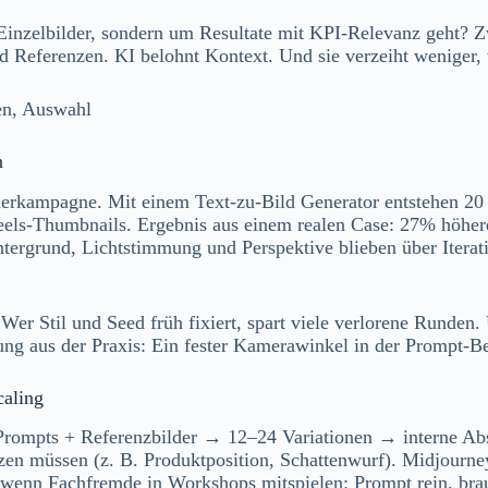
inzelbilder, sondern um Resultate mit KPI-Relevanz geht? Zw
und Referenzen. KI belohnt Kontext. Und sie verzeiht weniger
n
merkampagne. Mit einem Text-zu-Bild Generator entstehen 20 
Reels-Thumbnails. Ergebnis aus einem realen Case: 27% höher
ntergrund, Lichtstimmung und Perspektive blieben über Iterati
Wer Stil und Seed früh fixiert, spart viele verlorene Runden
ng aus der Praxis: Ein fester Kamerawinkel in der Prompt-Bes
caling
Prompts + Referenzbilder → 12–24 Variationen → interne Ab
tzen müssen (z. B. Produktposition, Schattenwurf). Midjourne
 wenn Fachfremde in Workshops mitspielen: Prompt rein, brau