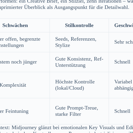
formen: ein Creative Brief, ein Stilziel, zehn Iterationen – w
mprimierter Überblick als Ausgangspunkt für die Detailwahl.
Schwächen
Stilkontrolle
Geschwi
r offen, begrenzte
Seeds, Referenzen,
Sehr sch
nstellungen
Stylize
Gute Konsistenz, Ref-
stem noch jünger
Schnell
Unterstützung
Höchste Kontrolle
Variabe
Komplexität
(lokal/Cloud)
abhängi
Gute Prompt-Treue,
r Feintuning
Schnell
starke Filter
ntext: Midjourney glänzt bei emotionalen Key Visuals und Edi