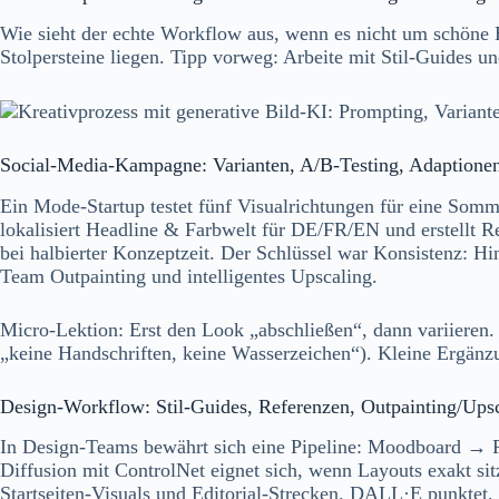
Wie sieht der echte Workflow aus, wenn es nicht um schöne E
Stolpersteine liegen. Tipp vorweg: Arbeite mit Stil-Guides 
Social-Media-Kampagne: Varianten, A/B-Testing, Adaptione
Ein Mode-Startup testet fünf Visualrichtungen für eine Som
lokalisiert Headline & Farbwelt für DE/FR/EN und erstellt 
bei halbierter Konzeptzeit. Der Schlüssel war Konsistenz: Hi
Team Outpainting und intelligentes Upscaling.
Micro-Lektion: Erst den Look „abschließen“, dann variieren. 
„keine Handschriften, keine Wasserzeichen“). Kleine Ergänzu
Design-Workflow: Stil-Guides, Referenzen, Outpainting/Ups
In Design-Teams bewährt sich eine Pipeline: Moodboard → 
Diffusion mit ControlNet eignet sich, wenn Layouts exakt si
Startseiten-Visuals und Editorial-Strecken. DALL·E punktet,