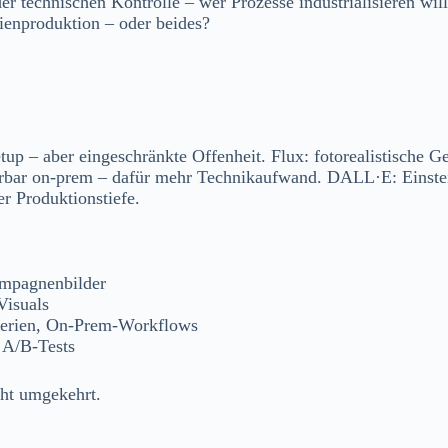
 technischen Kontrolle – wer Prozesse industrialisieren will,
ienproduktion – oder beides?
up – aber eingeschränkte Offenheit. Flux: fotorealistische G
rbar on-prem – dafür mehr Technikaufwand. DALL·E: Einsteig
er Produktionstiefe.
ampagnenbilder
Visuals
 Serien, On-Prem-Workflows
 A/B-Tests
ht umgekehrt.