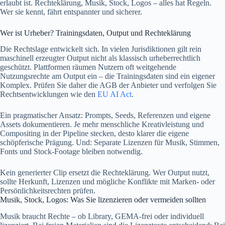
erlaubt ist. Rechteklärung, Musik, Stock, Logos – alles hat Regeln.
Wer sie kennt, fährt entspannter und sicherer.
Wer ist Urheber? Trainingsdaten, Output und Rechteklärung
Die Rechtslage entwickelt sich. In vielen Jurisdiktionen gilt rein
maschinell erzeugter Output nicht als klassisch urheberrechtlich
geschützt. Plattformen räumen Nutzern oft weitgehende
Nutzungsrechte am Output ein – die Trainingsdaten sind ein eigener
Komplex. Prüfen Sie daher die AGB der Anbieter und verfolgen Sie
Rechtsentwicklungen wie den
EU AI Act
.
Ein pragmatischer Ansatz: Prompts, Seeds, Referenzen und eigene
Assets dokumentieren. Je mehr menschliche Kreativleistung und
Compositing in der Pipeline stecken, desto klarer die eigene
schöpferische Prägung. Und: Separate Lizenzen für Musik, Stimmen,
Fonts und Stock-Footage bleiben notwendig.
Kein generierter Clip ersetzt die Rechteklärung. Wer Output nutzt,
sollte Herkunft, Lizenzen und mögliche Konflikte mit Marken- oder
Persönlichkeitsrechten prüfen.
Musik, Stock, Logos: Was Sie lizenzieren oder vermeiden sollten
Musik braucht Rechte – ob Library, GEMA-frei oder individuell