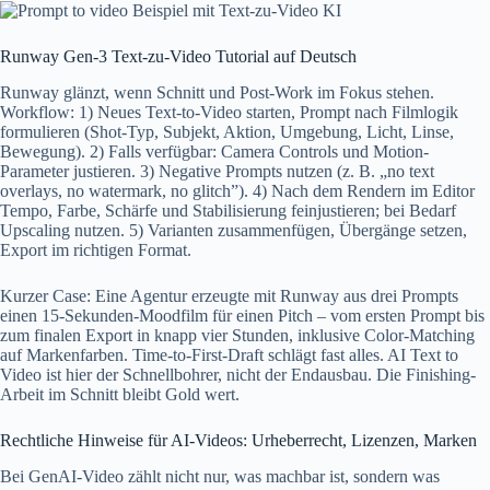
Runway Gen-3 Text-zu-Video Tutorial auf Deutsch
Runway glänzt, wenn Schnitt und Post-Work im Fokus stehen.
Workflow: 1) Neues Text-to-Video starten, Prompt nach Filmlogik
formulieren (Shot-Typ, Subjekt, Aktion, Umgebung, Licht, Linse,
Bewegung). 2) Falls verfügbar: Camera Controls und Motion-
Parameter justieren. 3) Negative Prompts nutzen (z. B. „no text
overlays, no watermark, no glitch”). 4) Nach dem Rendern im Editor
Tempo, Farbe, Schärfe und Stabilisierung feinjustieren; bei Bedarf
Upscaling nutzen. 5) Varianten zusammenfügen, Übergänge setzen,
Export im richtigen Format.
Kurzer Case: Eine Agentur erzeugte mit Runway aus drei Prompts
einen 15-Sekunden-Moodfilm für einen Pitch – vom ersten Prompt bis
zum finalen Export in knapp vier Stunden, inklusive Color-Matching
auf Markenfarben. Time-to-First-Draft schlägt fast alles. AI Text to
Video ist hier der Schnellbohrer, nicht der Endausbau. Die Finishing-
Arbeit im Schnitt bleibt Gold wert.
Rechtliche Hinweise für AI-Videos: Urheberrecht, Lizenzen, Marken
Bei GenAI-Video zählt nicht nur, was machbar ist, sondern was