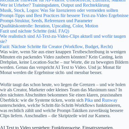
Wer ist Urheber? Trainingsdaten, Output und Rechteklärung
Musik, Stock, Logos: Was Sie lizenzieren oder vermeiden sollten
Prompt-Tipps und Best Practices für bessere Text-zu-Video Ergebnisse
Prompt-Struktur, Seeds, Referenzen und Parameter
Qualitätskontrolle: Iteration, Upscaling, Color, Motion
Fazit und nächste Schritte (inkl. FAQ)
Wie realistisch sind AI-Text-zu-Video-Clips aktuell und wofür taugen
sie?
Fazit: Nächste Schritte für Creator (Workflow, Budget, Recht)
Was wäre, wenn Sie aus einer knappen Textbeschreibung in wenigen
Minuten ein packendes Video zaubern könnten? Kein Casting, kein
Drehplan, keine Location-Suche – nur Worte, die zu bewegten Bildern
werden. Genau das verspricht AI Text to Video. Und ja: Monat für
Monat werden die Ergebnisse sicht- und messbar besser.
Wofür taugt das schon heute, wo liegen die Grenzen – und wie holen
wir als Creator, Marketer oder kleines Team das Maximum raus? In
den nächsten Abschnitten bekommen Sie einen klaren, praxisnahen
Überblick: wie die Systeme ticken, worin sich
Pika
und
Runway
unterscheiden, welche Schritt-für-Schritt-Workflows funktionieren,
was rechtlich zählt und welche Prompt-Taktiken zuverlässig bessere
Clips liefern. Anschnallen – die Skriptzeile wird zur Kamera.
AI Text to Video verstehen: Funktionsweise, Einsatzszenarien,