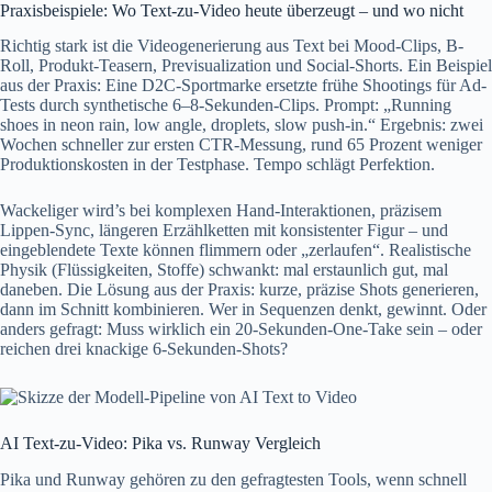
Praxisbeispiele: Wo Text-zu-Video heute überzeugt – und wo nicht
Richtig stark ist die Videogenerierung aus Text bei Mood-Clips, B-
Roll, Produkt-Teasern, Previsualization und Social-Shorts. Ein Beispiel
aus der Praxis: Eine D2C-Sportmarke ersetzte frühe Shootings für Ad-
Tests durch synthetische 6–8-Sekunden-Clips. Prompt: „Running
shoes in neon rain, low angle, droplets, slow push-in.“ Ergebnis: zwei
Wochen schneller zur ersten CTR-Messung, rund 65 Prozent weniger
Produktionskosten in der Testphase. Tempo schlägt Perfektion.
Wackeliger wird’s bei komplexen Hand-Interaktionen, präzisem
Lippen-Sync, längeren Erzählketten mit konsistenter Figur – und
eingeblendete Texte können flimmern oder „zerlaufen“. Realistische
Physik (Flüssigkeiten, Stoffe) schwankt: mal erstaunlich gut, mal
daneben. Die Lösung aus der Praxis: kurze, präzise Shots generieren,
dann im Schnitt kombinieren. Wer in Sequenzen denkt, gewinnt. Oder
anders gefragt: Muss wirklich ein 20-Sekunden-One-Take sein – oder
reichen drei knackige 6-Sekunden-Shots?
AI Text-zu-Video: Pika vs. Runway Vergleich
Pika und Runway gehören zu den gefragtesten Tools, wenn schnell