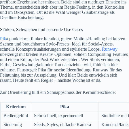
greifbare Ergebnisse her müssen. Beide sind ein niedriger Einstieg ins
Thema, unterscheiden sich aber im Regie-Feeling, in den Kontrollen
und im Ökosystem. Oft ist die Wahl weniger Glaubensfrage als
Deadline-Entscheidung.
Stärken, Schwächen und passende Use Cases
Pika
punktet mit flinker Iteration, gutem Motion-Handling bei kurzen
Szenen und brauchbaren Style-Presets. Ideal für Social-Assets,
schnelle Konzeptvisualisierungen und stylisierte Loops.
Runway
überzeugt mit breiten Kreativ-Optionen, soliden Compositing-Features
und einem Editor, der Post-Work erleichtert. Wer Shots verbinden,
Farbe, Geschwindigkeit oder Ton nachziehen will, fühlt sich hier
zuhause. Faustregel: Pika für rasche Ideenfindung, Runway für das
Feintuning bis zur Ausspielung. Und klar: Beide entwickeln sich
rasant. Heute fehlt ein Regler – nächste Woche ist er da.
Zur Orientierung hilft ein Schnappschuss der Kernunterschiede:
Kriterium
Pika
Bediengefühl
Sehr schnell, experimentell
Studiolike mit i
Steuerung
Seeds, Styles, einfache Kamera
Kamera-Pfade,