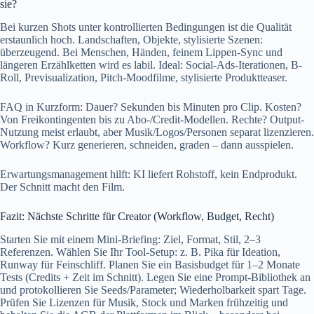
sie?
Bei kurzen Shots unter kontrollierten Bedingungen ist die Qualität
erstaunlich hoch. Landschaften, Objekte, stylisierte Szenen:
überzeugend. Bei Menschen, Händen, feinem Lippen-Sync und
längeren Erzählketten wird es labil. Ideal: Social-Ads-Iterationen, B-
Roll, Previsualization, Pitch-Moodfilme, stylisierte Produktteaser.
FAQ in Kurzform: Dauer? Sekunden bis Minuten pro Clip. Kosten?
Von Freikontingenten bis zu Abo-/Credit-Modellen. Rechte? Output-
Nutzung meist erlaubt, aber Musik/Logos/Personen separat lizenzieren.
Workflow? Kurz generieren, schneiden, graden – dann ausspielen.
Erwartungsmanagement hilft: KI liefert Rohstoff, kein Endprodukt.
Der Schnitt macht den Film.
Fazit: Nächste Schritte für Creator (Workflow, Budget, Recht)
Starten Sie mit einem Mini-Briefing: Ziel, Format, Stil, 2–3
Referenzen. Wählen Sie Ihr Tool-Setup: z. B. Pika für Ideation,
Runway für Feinschliff. Planen Sie ein Basisbudget für 1–2 Monate
Tests (Credits + Zeit im Schnitt). Legen Sie eine Prompt-Bibliothek an
und protokollieren Sie Seeds/Parameter; Wiederholbarkeit spart Tage.
Prüfen Sie Lizenzen für Musik, Stock und Marken frühzeitig und