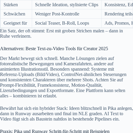
Stärken
Schnelle Ideation, stylisierte Clips
Konsistenz, Ed
Schwächen
Weniger Post-Kontrolle
Rendering teils
Geeignet für
Social Teaser, B-Roll, Loops
Ads, Promos, K
Ein Satz, der oft stimmt: Erst mit groben Strichen malen – dann in
Ruhe verfeinern.
Alternativen: Beste Text-zu-Video Tools für Creator 2025
Der Markt bewegt sich schnell. Manche Lösungen zielen auf
fotorealistische Bewegungen und Kamerafahrten, andere auf
animierten Illustrationsstil. Besonders spannend: Systeme mit
Referenz-Uploads (Bild/Video), ControlNet-ähnlichen Steuerungen
und konsistenten Charakteren über mehrere Shots. Achten Sie auf
Prompt-Flexibilität, Framekonsistenz, Motion-Qualität,
Lizenzbedingungen und Exportformate. Eine Plattform kann selten
alles – kombinieren ist erlaubt.
Bewährt hat sich ein hybrider Stack: Ideen blitzschnell in Pika anlegen,
dann in Runway ausarbeiten und final im NLE graden. AI Text to
Video fügt sich als Baustein nahtlos in bestehende Pipelines ein.
Praxis: Pika und Runway Schritt-für-Schritt mit Beispielen