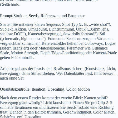
Gedächtnis.
Prompt-Struktur, Seeds, Referenzen und Parameter
Starten Sie mit einer klaren Sequenz: Shot-Typ (z. B. „wide shot”),
Subjekt, Aktion, Umgebung, Lichtstimmung, Optik („35mm lens,
shallow DOF”), Kamerabewegung („slow dolly forward”), Stil
(„cinematic, high contrast”), Framerate. Seeds nutzen, um Varianten
vergleichbar zu machen. Referenzbilder helfen bei Colorways, Logos
(sofern lizenziert) oder Materialsprache. Parameter wie Guidance
Scale, Motion Strength, Depth/Edge-Conditioning oder Kamera-Pfade
geben Feinkontrolle.
Arbeitsregel aus der Praxis: erst Realismus sichern (Konsistenz, Licht,
Bewegung), dann Stil aufdrehen. Wer Datenblätter liest, filmt besser –
auch ohne Set.
Qualitätskontrolle: Iteration, Upscaling, Color, Motion
Nach dem ersten Render kommt der zweite Blick: Kanten stabil?
Bewegung glaubwürdig? Licht konsistent? Planen Sie pro Clip 2–5
schnelle Iterationen ein und fixieren Sie Seeds, sobald eine Richtung
trägt. Danach in den Editor: trimmen, Geschwindigkeit, Color Match,
Schärfen, ggf. Upscaling.