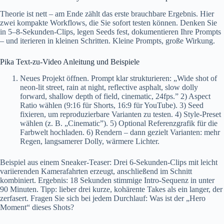
Theorie ist nett – am Ende zählt das erste brauchbare Ergebnis. Hier
zwei kompakte Workflows, die Sie sofort testen können. Denken Sie
in 5–8-Sekunden-Clips, legen Seeds fest, dokumentieren Ihre Prompts
– und iterieren in kleinen Schritten. Kleine Prompts, große Wirkung.
Pika Text-zu-Video Anleitung und Beispiele
Neues Projekt öffnen. Prompt klar strukturieren: „Wide shot of
neon-lit street, rain at night, reflective asphalt, slow dolly
forward, shallow depth of field, cinematic, 24fps.” 2) Aspect
Ratio wählen (9:16 für Shorts, 16:9 für YouTube). 3) Seed
fixieren, um reproduzierbare Varianten zu testen. 4) Style-Preset
wählen (z. B. „Cinematic”). 5) Optional Referenzgrafik für die
Farbwelt hochladen. 6) Rendern – dann gezielt Varianten: mehr
Regen, langsamerer Dolly, wärmere Lichter.
Beispiel aus einem Sneaker-Teaser: Drei 6-Sekunden-Clips mit leicht
variierenden Kamerafahrten erzeugt, anschließend im Schnitt
kombiniert. Ergebnis: 18 Sekunden stimmige Intro-Sequenz in unter
90 Minuten. Tipp: lieber drei kurze, kohärente Takes als ein langer, der
zerfasert. Fragen Sie sich bei jedem Durchlauf: Was ist der „Hero
Moment“ dieses Shots?