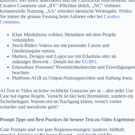
lizenziert. Bei freien Materialien sind die Lizenztexte entscheidend: Bei
Creative Commons sind „BY“-Pflichten üblich, „NC“ verbietet
kommerzielle Nutzung, „SA“ erfordert identische Weitergabe. Prüfen
Sie immer die genaue Fassung beim Anbieter oder bei
Creative
Commons
.
Klare Musiklizenz wählen; Metadaten mit dem Projekt
verknüpfen.
Stock-Bilder/-Videos nur mit passender Lizenz und
Quellenangabe nutzen.
Marken, Designs und Logos nur mit Erlaubnis oder als
zulässiges Beiwerk – Details bei der
EUIPO
.
Erkennbare Personen? Persönlichkeitsrechte und Einwilligungen
beachten.
Plattform-AGB zu Output-Nutzungsrechten und Haftung lesen.
AI Text to Video ist keine rechtliche Grauzone per se – aber jeder Use
Case hat eigene Regeln. Vorsicht ist hier kein Bremsklotz, sondern ein
Sicherheitsgurt. Warum erst im Nachgang klären, wenn’s vorher
schneller und stressfreier geht?
Prompt-Tipps und Best Practices für bessere Text-zu-Video Ergebnisse
Gute Prompts sind wie gute Regieanweisungen: konkret, bildhaft,
messbar. Struktur ist Ihr bester Freund – und Seeds sind Ihr