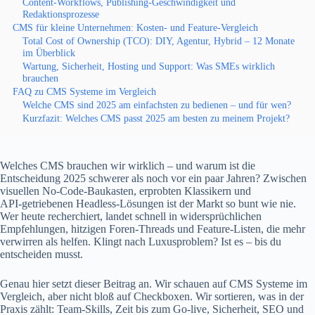
Content-Workflows, Publishing-Geschwindigkeit und
Redaktionsprozesse
CMS für kleine Unternehmen: Kosten- und Feature-Vergleich
Total Cost of Ownership (TCO): DIY, Agentur, Hybrid – 12 Monate
im Überblick
Wartung, Sicherheit, Hosting und Support: Was SMEs wirklich
brauchen
FAQ zu CMS Systeme im Vergleich
Welche CMS sind 2025 am einfachsten zu bedienen – und für wen?
Kurzfazit: Welches CMS passt 2025 am besten zu meinem Projekt?
Welches CMS brauchen wir wirklich – und warum ist die
Entscheidung 2025 schwerer als noch vor ein paar Jahren? Zwischen
visuellen No‑Code‑Baukasten, erprobten Klassikern und
API‑getriebenen Headless‑Lösungen ist der Markt so bunt wie nie.
Wer heute recherchiert, landet schnell in widersprüchlichen
Empfehlungen, hitzigen Foren-Threads und Feature-Listen, die mehr
verwirren als helfen. Klingt nach Luxusproblem? Ist es – bis du
entscheiden musst.
Genau hier setzt dieser Beitrag an. Wir schauen auf CMS Systeme im
Vergleich, aber nicht bloß auf Checkboxen. Wir sortieren, was in der
Praxis zählt: Team-Skills, Zeit bis zum Go‑live, Sicherheit, SEO und