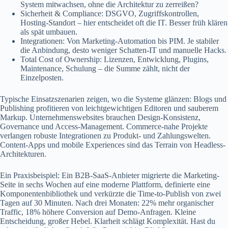
System mitwachsen, ohne die Architektur zu zerreißen?
Sicherheit & Compliance: DSGVO, Zugriffskontrollen,
Hosting-Standort – hier entscheidet oft die IT. Besser früh klären
als spät umbauen.
Integrationen: Von Marketing-Automation bis PIM. Je stabiler
die Anbindung, desto weniger Schatten‑IT und manuelle Hacks.
Total Cost of Ownership: Lizenzen, Entwicklung, Plugins,
Maintenance, Schulung – die Summe zählt, nicht der
Einzelposten.
Typische Einsatzszenarien zeigen, wo die Systeme glänzen: Blogs und
Publishing profitieren von leichtgewichtigen Editoren und sauberem
Markup. Unternehmenswebsites brauchen Design-Konsistenz,
Governance und Access-Management. Commerce-nahe Projekte
verlangen robuste Integrationen zu Produkt- und Zahlungswelten.
Content-Apps und mobile Experiences sind das Terrain von Headless-
Architekturen.
Ein Praxisbeispiel: Ein B2B‑SaaS‑Anbieter migrierte die Marketing-
Seite in sechs Wochen auf eine moderne Plattform, definierte eine
Komponentenbibliothek und verkürzte die Time‑to‑Publish von zwei
Tagen auf 30 Minuten. Nach drei Monaten: 22% mehr organischer
Traffic, 18% höhere Conversion auf Demo-Anfragen. Kleine
Entscheidung, großer Hebel. Klarheit schlägt Komplexität. Hast du