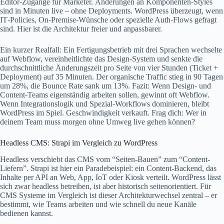
Editor‑Zugänge für Marketer. Änderungen an Komponenten-Styles
sind in Minuten live – ohne Deployments. WordPress überzeugt, wenn
IT‑Policies, On‑Premise‑Wünsche oder spezielle Auth-Flows gefragt
sind. Hier ist die Architektur freier und anpassbarer.
Ein kurzer Realfall: Ein Fertigungsbetrieb mit drei Sprachen wechselte
auf Webflow, vereinheitlichte das Design-System und senkte die
durchschnittliche Änderungszeit pro Seite von vier Stunden (Ticket +
Deployment) auf 35 Minuten. Der organische Traffic stieg in 90 Tagen
um 28%, die Bounce Rate sank um 13%. Fazit: Wenn Design- und
Content‑Teams eigenständig arbeiten sollen, gewinnt oft Webflow.
Wenn Integrationslogik und Spezial-Workflows dominieren, bleibt
WordPress im Spiel. Geschwindigkeit verkauft. Frag dich: Wer in
deinem Team muss morgen ohne Umweg live gehen können?
Headless CMS: Strapi im Vergleich zu WordPress
Headless verschiebt das CMS vom “Seiten-Bauen” zum “Content-
Liefern”. Strapi ist hier ein Paradebeispiel: ein Content‑Backend, das
Inhalte per API an Web, App, IoT oder Kiosk verteilt. WordPress lässt
sich zwar headless betreiben, ist aber historisch seitenorientiert. Für
CMS Systeme im Vergleich ist dieser Architekturwechsel zentral – er
bestimmt, wie Teams arbeiten und wie schnell du neue Kanäle
bedienen kannst.