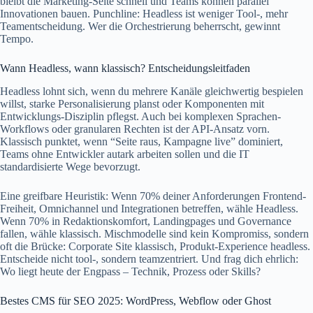
bleibt die Marketing-Seite schnell und Teams können parallel
Innovationen bauen. Punchline: Headless ist weniger Tool-, mehr
Teamentscheidung. Wer die Orchestrierung beherrscht, gewinnt
Tempo.
Wann Headless, wann klassisch? Entscheidungsleitfaden
Headless lohnt sich, wenn du mehrere Kanäle gleichwertig bespielen
willst, starke Personalisierung planst oder Komponenten mit
Entwicklungs-Disziplin pflegst. Auch bei komplexen Sprachen-
Workflows oder granularen Rechten ist der API‑Ansatz vorn.
Klassisch punktet, wenn “Seite raus, Kampagne live” dominiert,
Teams ohne Entwickler autark arbeiten sollen und die IT
standardisierte Wege bevorzugt.
Eine greifbare Heuristik: Wenn 70% deiner Anforderungen Frontend-
Freiheit, Omnichannel und Integrationen betreffen, wähle Headless.
Wenn 70% in Redaktionskomfort, Landingpages und Governance
fallen, wähle klassisch. Mischmodelle sind kein Kompromiss, sondern
oft die Brücke: Corporate Site klassisch, Produkt‑Experience headless.
Entscheide nicht tool‑, sondern teamzentriert. Und frag dich ehrlich:
Wo liegt heute der Engpass – Technik, Prozess oder Skills?
Bestes CMS für SEO 2025: WordPress, Webflow oder Ghost