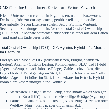
CMS für kleine Unternehmen: Kosten- und Feature-Vergleich
Kleine Unternehmen rechnen in Ergebnissen, nicht in Buzzwords.
Deshalb gehört zur cms-systeme gegenüberstellung immer die
Kostenbrille. Neben Lizenzen spielen Setup, Plugins, Wartung,
Security und Schulungen hinein. Wer die Total Cost of Ownership
(TCO) über 12 Monate betrachtet, entscheidet seltener aus dem Bauch
– und spart am Ende bares Geld.
Total Cost of Ownership (TCO): DIY, Agentur, Hybrid – 12 Monate
im Überblick
Drei typische Modelle: DIY (selbst aufsetzen, Plugins, Standard-
Design), Agentur (Custom-Design, Komponenten, SLA) und Hybrid
(Agentur-Setup, danach Inhouse-Pflege). Zahlen schwanken, die
Logik bleibt. DIY ist günstig im Start, teurer im Betrieb, wenn Skills
fehlen. Agentur ist höher im Start, kalkulierbarer im Betrieb. Hybrid
kombiniert Geschwindigkeit und Kontrolle.
Startkosten: Design/Theme, Setup, erste Inhalte – von wenigen
hundert Euro (DIY) bis mittlere vierstellige Beträge (Agentur).
Laufende Plattformkosten: Hosting/Abos, Plugin-Lizenzen oder
Webflow‑Plan – planbar, aber oft unterschätzt.