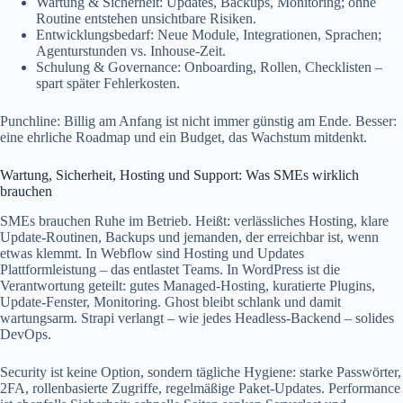
Wartung & Sicherheit: Updates, Backups, Monitoring; ohne
Routine entstehen unsichtbare Risiken.
Entwicklungsbedarf: Neue Module, Integrationen, Sprachen;
Agenturstunden vs. Inhouse‑Zeit.
Schulung & Governance: Onboarding, Rollen, Checklisten –
spart später Fehlerkosten.
Punchline: Billig am Anfang ist nicht immer günstig am Ende. Besser:
eine ehrliche Roadmap und ein Budget, das Wachstum mitdenkt.
Wartung, Sicherheit, Hosting und Support: Was SMEs wirklich
brauchen
SMEs brauchen Ruhe im Betrieb. Heißt: verlässliches Hosting, klare
Update‑Routinen, Backups und jemanden, der erreichbar ist, wenn
etwas klemmt. In Webflow sind Hosting und Updates
Plattformleistung – das entlastet Teams. In WordPress ist die
Verantwortung geteilt: gutes Managed‑Hosting, kuratierte Plugins,
Update‑Fenster, Monitoring. Ghost bleibt schlank und damit
wartungsarm. Strapi verlangt – wie jedes Headless‑Backend – solides
DevOps.
Security ist keine Option, sondern tägliche Hygiene: starke Passwörter,
2FA, rollenbasierte Zugriffe, regelmäßige Paket‑Updates. Performance