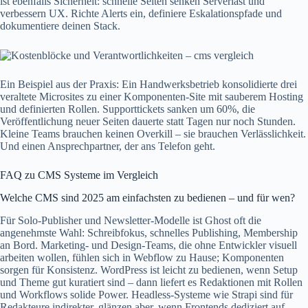
ist ebenfalls Sicherheit: schnelle Seiten senken Serverlast und
verbessern UX. Richte Alerts ein, definiere Eskalationspfade und
dokumentiere deinen Stack.
Ein Beispiel aus der Praxis: Ein Handwerksbetrieb konsolidierte drei
veraltete Microsites zu einer Komponenten‑Site mit sauberem Hosting
und definierten Rollen. Supporttickets sanken um 60%, die
Veröffentlichung neuer Seiten dauerte statt Tagen nur noch Stunden.
Kleine Teams brauchen keinen Overkill – sie brauchen Verlässlichkeit.
Und einen Ansprechpartner, der ans Telefon geht.
FAQ zu CMS Systeme im Vergleich
Welche CMS sind 2025 am einfachsten zu bedienen – und für wen?
Für Solo‑Publisher und Newsletter‑Modelle ist Ghost oft die
angenehmste Wahl: Schreibfokus, schnelles Publishing, Membership
an Bord. Marketing‑ und Design‑Teams, die ohne Entwickler visuell
arbeiten wollen, fühlen sich in Webflow zu Hause; Komponenten
sorgen für Konsistenz. WordPress ist leicht zu bedienen, wenn Setup
und Theme gut kuratiert sind – dann liefert es Redaktionen mit Rollen
und Workflows solide Power. Headless‑Systeme wie Strapi sind für
Redakteure indirekter, glänzen aber, wenn Frontends dediziert auf