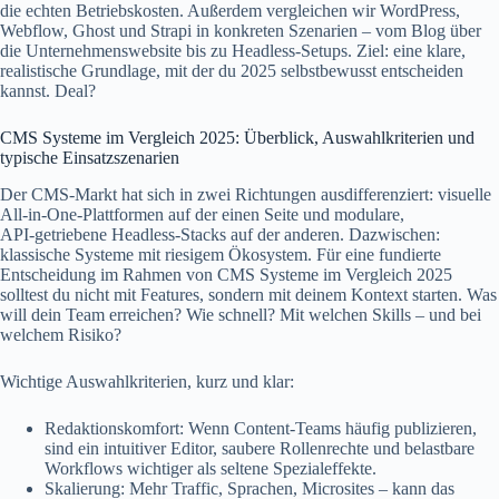
die echten Betriebskosten. Außerdem vergleichen wir WordPress,
Webflow, Ghost und Strapi in konkreten Szenarien – vom Blog über
die Unternehmenswebsite bis zu Headless-Setups. Ziel: eine klare,
realistische Grundlage, mit der du 2025 selbstbewusst entscheiden
kannst. Deal?
CMS Systeme im Vergleich 2025: Überblick, Auswahlkriterien und
typische Einsatzszenarien
Der CMS‑Markt hat sich in zwei Richtungen ausdifferenziert: visuelle
All‑in‑One‑Plattformen auf der einen Seite und modulare,
API‑getriebene Headless‑Stacks auf der anderen. Dazwischen:
klassische Systeme mit riesigem Ökosystem. Für eine fundierte
Entscheidung im Rahmen von CMS Systeme im Vergleich 2025
solltest du nicht mit Features, sondern mit deinem Kontext starten. Was
will dein Team erreichen? Wie schnell? Mit welchen Skills – und bei
welchem Risiko?
Wichtige Auswahlkriterien, kurz und klar:
Redaktionskomfort: Wenn Content-Teams häufig publizieren,
sind ein intuitiver Editor, saubere Rollenrechte und belastbare
Workflows wichtiger als seltene Spezialeffekte.
Skalierung: Mehr Traffic, Sprachen, Microsites – kann das