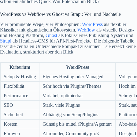
schon ein ähnliches Quick‑Win‑Potenzial im Blick?
WordPress vs Webflow vs Ghost vs Strapi: Vor- und Nachteile
Vier prominente Wege, vier Philosophien:
WordPress
als flexibler
Klassiker mit gigantischem Ökosystem,
Webflow
als visuelle Design-
und Hosting-Plattform,
Ghost
als fokussiertes Publishing‑System und
Strapi
als Headless‑CMS für API‑First‑Projekte. Die folgende Tabelle
fasst die zentralen Unterschiede kompakt zusammen – sie ersetzt keine
Evaluation, strukturiert aber den Blick.
Kriterium
WordPress
Setup & Hosting
Eigenes Hosting oder Managed
Voll geho
Flexibilität
Sehr hoch via Plugins/Themes
Hoch im D
Performance
Variabel, optimierbar
Sehr gut 
SEO
Stark, viele Plugins
Stark, sa
Sicherheit
Abhängig von Setup/Plugins
Plattform
Kosten
Günstig bis mittel (Plugins/Agentur)
Abo-basi
Für wen
Allrounder, Community groß
Design-T