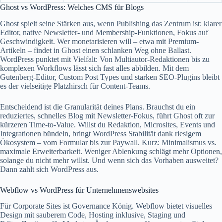
Ghost vs WordPress: Welches CMS für Blogs
Ghost spielt seine Stärken aus, wenn Publishing das Zentrum ist: klarer
Editor, native Newsletter- und Membership‑Funktionen, Fokus auf
Geschwindigkeit. Wer monetarisieren will – etwa mit Premium-
Artikeln – findet in Ghost einen schlanken Weg ohne Ballast.
WordPress punktet mit Vielfalt: Von Multiautor-Redaktionen bis zu
komplexen Workflows lässt sich fast alles abbilden. Mit dem
Gutenberg‑Editor, Custom Post Types und starken SEO‑Plugins bleibt
es der vielseitige Platzhirsch für Content-Teams.
Entscheidend ist die Granularität deines Plans. Brauchst du ein
reduziertes, schnelles Blog mit Newsletter‑Fokus, führt Ghost oft zur
kürzeren Time‑to‑Value. Willst du Redaktion, Microsites, Events und
Integrationen bündeln, bringt WordPress Stabilität dank riesigem
Ökosystem – vom Formular bis zur Paywall. Kurz: Minimalismus vs.
maximale Erweiterbarkeit. Weniger Ablenkung schlägt mehr Optionen,
solange du nicht mehr willst. Und wenn sich das Vorhaben ausweitet?
Dann zahlt sich WordPress aus.
Webflow vs WordPress für Unternehmenswebsites
Für Corporate Sites ist Governance König. Webflow bietet visuelles
Design mit sauberem Code, Hosting inklusive, Staging und