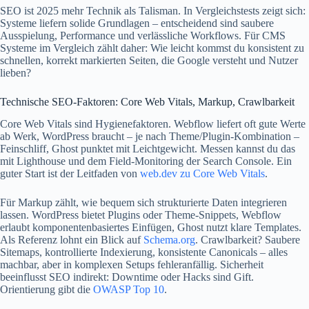
SEO ist 2025 mehr Technik als Talisman. In Vergleichstests zeigt sich:
Systeme liefern solide Grundlagen – entscheidend sind saubere
Ausspielung, Performance und verlässliche Workflows. Für CMS
Systeme im Vergleich zählt daher: Wie leicht kommst du konsistent zu
schnellen, korrekt markierten Seiten, die Google versteht und Nutzer
lieben?
Technische SEO-Faktoren: Core Web Vitals, Markup, Crawlbarkeit
Core Web Vitals sind Hygienefaktoren. Webflow liefert oft gute Werte
ab Werk, WordPress braucht – je nach Theme/Plugin-Kombination –
Feinschliff, Ghost punktet mit Leichtgewicht. Messen kannst du das
mit Lighthouse und dem Field‑Monitoring der Search Console. Ein
guter Start ist der Leitfaden von
web.dev zu Core Web Vitals
.
Für Markup zählt, wie bequem sich strukturierte Daten integrieren
lassen. WordPress bietet Plugins oder Theme‑Snippets, Webflow
erlaubt komponentenbasiertes Einfügen, Ghost nutzt klare Templates.
Als Referenz lohnt ein Blick auf
Schema.org
. Crawlbarkeit? Saubere
Sitemaps, kontrollierte Indexierung, konsistente Canonicals – alles
machbar, aber in komplexen Setups fehleranfällig. Sicherheit
beeinflusst SEO indirekt: Downtime oder Hacks sind Gift.
Orientierung gibt die
OWASP Top 10
.