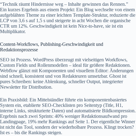
“Technik räumt Hindernisse weg – Inhalte gewinnen das Rennen.”
Ein kurzes Ergebnis aus einem Projekt: Ein Blog wechselte von einem
aufgeblähten Theme zu einer leichten Template-Struktur, reduzierte die
LCP von 3,6 s auf 1,5 s und steigerte in acht Wochen die organische
CTR um 12%. Geschwindigkeit ist kein Nice-to-have, sie ist ein
Multiplikator.
Content-Workflows, Publishing-Geschwindigkeit und
Redaktionsprozesse
SEO ist Prozess. WordPress überzeugt mit vielseitigen Workflows,
Custom Fields und Rollenmodellen – ideal für größere Redaktionen.
Webflow glänzt mit Komponenten und visuellem Editor: Änderungen
sind schnell, konsistent und von Redakteuren umsetzbar. Ghost ist
pures Schreiben: keine Ablenkung, schneller Output, integrierter
Newsletter für Distribution.
Ein Praxisbild: Ein Mittelständler führte ein komponentenbasiertes
System ein, etablierte SEO‑Checklisten pro Seitentyp (Title, H1,
interne Links, strukturierte Daten) und automatisierte Bildkompression.
Ergebnis nach zwei Sprints: 40% weniger Redaktionsaufwand pro
Landingpage, 19% mehr Rankings auf Seite 1. Der eigentliche Winner
ist nicht das Tool, sondern der wiederholbare Prozess. Klingt trocken?
Ist es – bis die Rankings steigen.