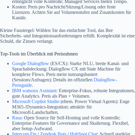
ermöglicht volle Kontrolle; Managed Services bieten Tempo.
Kosten: Preis pro Nachricht/Sitzung/Lösung oder feste
Lizenzen. Achten Sie auf Volumenstufen und Zusatzkosten für
Kanäle.
Kleine Faustregel: Wählen Sie das einfachste Tool, das Ihre
Sicherheits- und Integrationsanforderungen erfüllt. Komplexität ist eine
Schuld, die Zinsen verlangt.
Top-Tools im Überblick mit Preisrahmen
Google Dialogflow
(ES/CX): Starke NLU, breite Kanal‑ und
Sprachabdeckung; Dialogflow CX mit State Machine für
komplexe Flows. Preis meist nutzungsbasiert
(Sessions/Anfragen); Details im offiziellen
Dialogflow-
Preisguide
.
IBM watsonx Assistant
: Enterprise‑Fokus, robuste Integrationen,
gute Analytics. Preis als Plan + Volumen.
Microsoft Copilot Studio
(ehem. Power Virtual Agents): Enge
M365-/Dynamics‑Integration; attraktiv für
Microsoft‑Landschaften.
Rasa
: Open Source für Self‑Hosting und volle Kontrolle;
Enterprise‑Features für Governance und Skalierung. Flexibel,
aber Setup‑Aufwand.
Intercom Fin
/
Zendesk Bots
/
HubSpot Chat
: Schnell startklar,