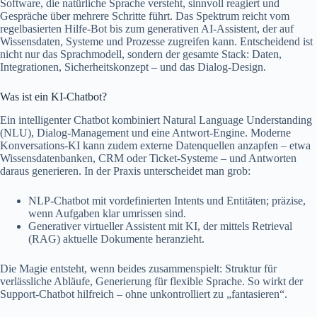
Software, die natürliche Sprache versteht, sinnvoll reagiert und
Gespräche über mehrere Schritte führt. Das Spektrum reicht vom
regelbasierten Hilfe-Bot bis zum generativen AI‑Assistent, der auf
Wissensdaten, Systeme und Prozesse zugreifen kann. Entscheidend ist
nicht nur das Sprachmodell, sondern der gesamte Stack: Daten,
Integrationen, Sicherheitskonzept – und das Dialog-Design.
Was ist ein KI-Chatbot?
Ein intelligenter Chatbot kombiniert Natural Language Understanding
(NLU), Dialog-Management und eine Antwort-Engine. Moderne
Konversations‑KI kann zudem externe Datenquellen anzapfen – etwa
Wissensdatenbanken, CRM oder Ticket-Systeme – und Antworten
daraus generieren. In der Praxis unterscheidet man grob:
NLP-Chatbot mit vordefinierten Intents und Entitäten; präzise,
wenn Aufgaben klar umrissen sind.
Generativer virtueller Assistent mit KI, der mittels Retrieval
(RAG) aktuelle Dokumente heranzieht.
Die Magie entsteht, wenn beides zusammenspielt: Struktur für
verlässliche Abläufe, Generierung für flexible Sprache. So wirkt der
Support-Chatbot hilfreich – ohne unkontrolliert zu „fantasieren“.