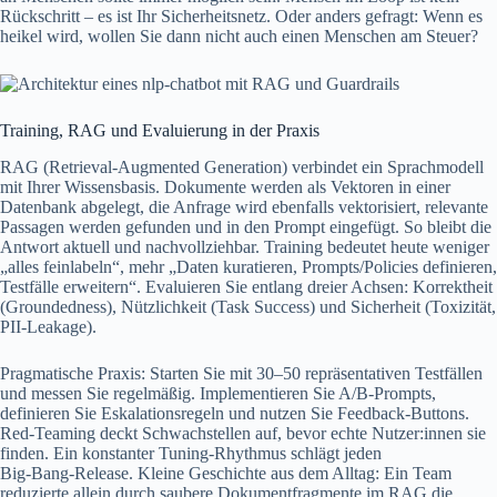
Rückschritt – es ist Ihr Sicherheitsnetz. Oder anders gefragt: Wenn es
heikel wird, wollen Sie dann nicht auch einen Menschen am Steuer?
Training, RAG und Evaluierung in der Praxis
RAG (Retrieval-Augmented Generation) verbindet ein Sprachmodell
mit Ihrer Wissensbasis. Dokumente werden als Vektoren in einer
Datenbank abgelegt, die Anfrage wird ebenfalls vektorisiert, relevante
Passagen werden gefunden und in den Prompt eingefügt. So bleibt die
Antwort aktuell und nachvollziehbar. Training bedeutet heute weniger
„alles feinlabeln“, mehr „Daten kuratieren, Prompts/Policies definieren,
Testfälle erweitern“. Evaluieren Sie entlang dreier Achsen: Korrektheit
(Groundedness), Nützlichkeit (Task Success) und Sicherheit (Toxizität,
PII-Leakage).
Pragmatische Praxis: Starten Sie mit 30–50 repräsentativen Testfällen
und messen Sie regelmäßig. Implementieren Sie A/B‑Prompts,
definieren Sie Eskalationsregeln und nutzen Sie Feedback-Buttons.
Red‑Teaming deckt Schwachstellen auf, bevor echte Nutzer:innen sie
finden. Ein konstanter Tuning‑Rhythmus schlägt jeden
Big‑Bang‑Release. Kleine Geschichte aus dem Alltag: Ein Team
reduzierte allein durch saubere Dokumentfragmente im RAG die