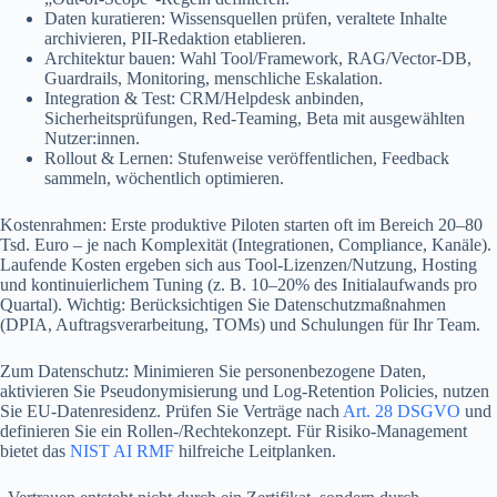
Daten kuratieren: Wissensquellen prüfen, veraltete Inhalte
archivieren, PII-Redaktion etablieren.
Architektur bauen: Wahl Tool/Framework, RAG/Vector‑DB,
Guardrails, Monitoring, menschliche Eskalation.
Integration & Test: CRM/Helpdesk anbinden,
Sicherheitsprüfungen, Red‑Teaming, Beta mit ausgewählten
Nutzer:innen.
Rollout & Lernen: Stufenweise veröffentlichen, Feedback
sammeln, wöchentlich optimieren.
Kostenrahmen: Erste produktive Piloten starten oft im Bereich 20–80
Tsd. Euro – je nach Komplexität (Integrationen, Compliance, Kanäle).
Laufende Kosten ergeben sich aus Tool-Lizenzen/Nutzung, Hosting
und kontinuierlichem Tuning (z. B. 10–20% des Initialaufwands pro
Quartal). Wichtig: Berücksichtigen Sie Datenschutzmaßnahmen
(DPIA, Auftragsverarbeitung, TOMs) und Schulungen für Ihr Team.
Zum Datenschutz: Minimieren Sie personenbezogene Daten,
aktivieren Sie Pseudonymisierung und Log‑Retention Policies, nutzen
Sie EU‑Datenresidenz. Prüfen Sie Verträge nach
Art. 28 DSGVO
und
definieren Sie ein Rollen-/Rechtekonzept. Für Risiko-Management
bietet das
NIST AI RMF
hilfreiche Leitplanken.