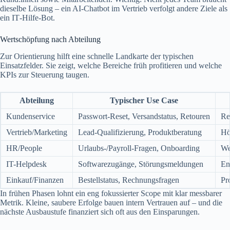
dieselbe Lösung – ein AI‑Chatbot im Vertrieb verfolgt andere Ziele als
ein IT‑Hilfe-Bot.
Wertschöpfung nach Abteilung
Zur Orientierung hilft eine schnelle Landkarte der typischen
Einsatzfelder. Sie zeigt, welche Bereiche früh profitieren und welche
KPIs zur Steuerung taugen.
Abteilung
Typischer Use Case
Kundenservice
Passwort-Reset, Versandstatus, Retouren
Re
Vertrieb/Marketing
Lead-Qualifizierung, Produktberatung
Hö
HR/People
Urlaubs-/Payroll-Fragen, Onboarding
We
IT-Helpdesk
Softwarezugänge, Störungsmeldungen
En
Einkauf/Finanzen
Bestellstatus, Rechnungsfragen
Pr
In frühen Phasen lohnt ein eng fokussierter Scope mit klar messbarer
Metrik. Kleine, saubere Erfolge bauen intern Vertrauen auf – und die
nächste Ausbaustufe finanziert sich oft aus den Einsparungen.