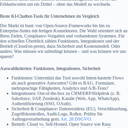
Fehlantworten um ein Drittel – ohne das Modell zu wechseln.
Beste KI-Chatbot-Tools für Unternehmen im Vergleich
Der Markt ist bunt: von Open-Source-Frameworks bis hin zu
Enterprise-Suites mit fertigen Konnektoren. Die Wahl orientiert sich an
Ihren Zielen, Compliance-Vorgaben und vorhandenen Systemen. Für
den schnellen Überblick zählen Funktionen, Integrationen und der
Betrieb (Cloud/on‑prem), dazu Sicherheit und Kostenmodell. Oder
anders: Was müssen wir unbedingt können – und was können wir uns
sparen?
Auswahlkriterien: Funktionen, Integrationen, Sicherheit
Funktionen: Unterstützt das Tool sowohl Intent-basierte Flows
als auch generative Antworten? Gibt es RAG, Formulare,
mehrsprachige Fähigkeiten, Analytics und A/B‑Tests?
Integrationen: Out‑of‑the‑box zu CRM/ERP/Helpdesk (z. B.
Salesforce, SAP, Zendesk), Kanäle (Web, App, WhatsApp),
Authentifizierung (SSO, OAuth).
Sicherheit & Compliance: Datenresidenz (EU), Verschlüsselung,
Zugriffskontrollen, Audit-Logs, Rollen. Prüfen Sie
Auftragsverarbeitung gem.
Art. 28 DSGVO
.
Betrieb: Cloud vs. Self‑Hosted. Open Source wie Rasa