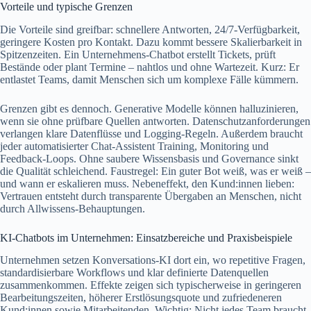
Vorteile und typische Grenzen
Die Vorteile sind greifbar: schnellere Antworten, 24/7-Verfügbarkeit,
geringere Kosten pro Kontakt. Dazu kommt bessere Skalierbarkeit in
Spitzenzeiten. Ein Unternehmens-Chatbot erstellt Tickets, prüft
Bestände oder plant Termine – nahtlos und ohne Wartezeit. Kurz: Er
entlastet Teams, damit Menschen sich um komplexe Fälle kümmern.
Grenzen gibt es dennoch. Generative Modelle können halluzinieren,
wenn sie ohne prüfbare Quellen antworten. Datenschutzanforderungen
verlangen klare Datenflüsse und Logging-Regeln. Außerdem braucht
jeder automatisierter Chat-Assistent Training, Monitoring und
Feedback-Loops. Ohne saubere Wissensbasis und Governance sinkt
die Qualität schleichend. Faustregel: Ein guter Bot weiß, was er weiß –
und wann er eskalieren muss. Nebeneffekt, den Kund:innen lieben:
Vertrauen entsteht durch transparente Übergaben an Menschen, nicht
durch Allwissens-Behauptungen.
KI-Chatbots im Unternehmen: Einsatzbereiche und Praxisbeispiele
Unternehmen setzen Konversations‑KI dort ein, wo repetitive Fragen,
standardisierbare Workflows und klar definierte Datenquellen
zusammenkommen. Effekte zeigen sich typischerweise in geringeren
Bearbeitungszeiten, höherer Erstlösungsquote und zufriedeneren
Kund:innen sowie Mitarbeitenden. Wichtig: Nicht jedes Team braucht