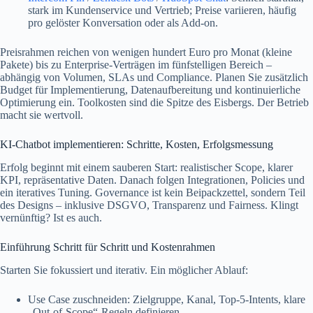
stark im Kundenservice und Vertrieb; Preise variieren, häufig
pro gelöster Konversation oder als Add‑on.
Preisrahmen reichen von wenigen hundert Euro pro Monat (kleine
Pakete) bis zu Enterprise‑Verträgen im fünfstelligen Bereich –
abhängig von Volumen, SLAs und Compliance. Planen Sie zusätzlich
Budget für Implementierung, Datenaufbereitung und kontinuierliche
Optimierung ein. Toolkosten sind die Spitze des Eisbergs. Der Betrieb
macht sie wertvoll.
KI-Chatbot implementieren: Schritte, Kosten, Erfolgsmessung
Erfolg beginnt mit einem sauberen Start: realistischer Scope, klarer
KPI, repräsentative Daten. Danach folgen Integrationen, Policies und
ein iteratives Tuning. Governance ist kein Beipackzettel, sondern Teil
des Designs – inklusive DSGVO, Transparenz und Fairness. Klingt
vernünftig? Ist es auch.
Einführung Schritt für Schritt und Kostenrahmen
Starten Sie fokussiert und iterativ. Ein möglicher Ablauf:
Use Case zuschneiden: Zielgruppe, Kanal, Top‑5‑Intents, klare
„Out-of-Scope“-Regeln definieren.