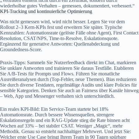
„Vertrauen entsteht nicht durch ein Zertifikat, sondern durch
wiederholbar gutes Verhalten – gemessen, dokumentiert, verbessert.“
KPI-Tracking und kontinuierliche Optimierung
Was nicht gemessen wird, wird nicht besser. Legen Sie vor dem
Rollout 2–3 Kern-KPIs fest und erweitern Sie später. Typische
Kennzahlen: Automationsrate (gelöste Fälle ohne Agent), First Contact
Resolution, CSAT/NPS, Time‑to‑Resolve, Eskalationsquote.
Ergänzend für generative Antworten: Quellenabdeckung und
Groundedness‑Score.
Praxis-Tipps: Sammeln Sie Nutzerfeedback direkt im Chat, markieren
Sie unklare Antworten und trainieren Sie daraus Testfälle. Etablieren
Sie A/B‑Tests für Prompts und Flows. Führen Sie monatliche
Ausreißeranalysen durch (Top‑Fehler, neue Themen). Bias reduzieren
Sie durch diverse Testdaten, regelmäßige Audits und klare Policies für
sensible Kategorien. Denken Sie auch an Fairness über Kanäle hinweg
– Web, App und Messenger verhalten sich unterschiedlich.
Ein reales KPI-Bild: Ein Service‑Team startete bei 18%
Automationsrate. Durch bessere Wissensquellen, strengere
Eskalationsregeln und ein RAG‑Update stieg die Rate binnen acht
Wochen auf 33% – bei stabiler CSAT. Weniger „Magic“, mehr
Methodik. Genau so entsteht nachhaltiger Mehrwert. Und jetzt Sie:
Welcher erste Use Case bringt Ihrem Team in 90 Tagen spürbare