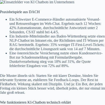
Praxisbeispiele aus DACH
Ein Schweizer E‑Commerce-Händler automatisierte Versand-
und Retourenfragen im Web-Chat. Ergebnis nach 12 Wochen:
42% Automationsrate, durchschnittliche Antwortzeit unter 2
Sekunden, CSAT stabil bei 4,4/5.
Ein Industrie-Mittelständler aus Baden‑Württemberg setzte einen
NLP-Chatbot im Intranet ein, der Richtlinien und IT-Wissen per
RAG bereitstellt. Ergebnis: 35% weniger IT-First-Level-Tickets;
die durchschnittliche Lösungszeit sank von 14 auf 7 Minuten.
Eine österreichische Versicherung nutzte einen Kundenservice-
Bot zur Schadensmeldung mit Formularübergabe.
Dunkelverarbeitung stieg von 18% auf 31%, die Quote
fehlerfreier Eingaben von 72% auf 89%.
Die Muster ähneln sich: Starten Sie mit klarer Domäne, binden Sie
relevante Systeme an, etablieren Sie Feedback-Loops. Der Rest ist
Fleißarbeit. Wirkung skaliert mit Disziplin. Und ja: Ein Bot, der jeden
Freitag ein kleines Stück besser wird, überholt jeden, der nur einmal im
Jahr groß releast.
Wie funktionieren KI-Chatbots technisch erklärt