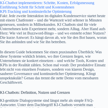
KI-Chatbot implementieren: Schritte, Kosten, Erfolgsmessung
Einführung Schritt für Schritt und Kostenrahmen
KPI-Tracking und kontinuierliche Optimierung
Fakt: Jede zweite Interaktion im digitalen Kundenservice startet heute
mit einem Chatfenster – und die Wartezeit wird seltener in Minuten
gemessen, sondern in Millisekunden. KI Chatbots sind für viele
Unternehmen kein Experiment mehr, sondern Alltag. Aber Hand aufs
Herz: Wie viel ist Buzzword-Bingo – und wo entsteht echter Nutzen?
Die kurze Antwort: Es hängt davon ab, wie Sie den Bot bauen, woran
Sie ihn anbinden und wie Sie ihn betreiben.
In diesem Guide bekommen Sie einen praxisnahen Überblick: Was
diese Systeme wirklich leisten, wo ihre Grenzen liegen, wie
Unternehmen sie konkret einsetzen – und welche Tools, Kosten und
KPIs in der Realität zählen. Schon mal vorab: Der produktive Einsatz
lebt nicht von einzelnen Features, sondern von klarem Design,
sauberer Governance und kontinuierlicher Optimierung. Klingt
unspektakulär? Genau das trennt die nette Demo vom messbaren
Geschäftswert.
KI-Chatbots: Definition, Nutzen und Grenzen
KI-gestützte Dialogsysteme sind längst mehr als simple FAQ-
Antworter. Unter dem Dachbegriff KI-Chatbots versteht man