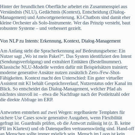
Hinter der freundlichen Oberfläche arbeitet ein Zusammenspiel aus
Verständnis (NLU), Gedächtnis (Kontext), Entscheidung (Dialog-
Management) und Antwortgenerierung. KI-Chatbots sind damit eher
kleine Orchester als Solo-Instrumente. Wer das Prinzip versteht, baut
robustere Systeme – und verbessert gezielt.
Von NLP zu Intents: Erkennung, Kontext, Dialog-Management
Am Anfang steht die Spracherkennung auf Bedeutungsebene: Ein
Nutzer sagt „Wo ist mein Paket?“. Das System identifiziert den Intent
(Sendungsverfolgung) und extrahiert Entitäten (Bestellnummer).
Klassische NLU-Modelle werden dafür mit Beispielsätzen trainiert;
moderne generative Ansätze nutzen zusätzlich Zero-/Few-Shot-
Fähigkeiten. Kontext macht den Unterschied: Ein guter virtueller
Assistent mit KI behält Gesprächsverlauf, Nutzerstatus oder Kanal im
Blick. So entscheidet das Dialog-Management, welcher Pfad als
nächstes sinnvoll ist – etwa die Nachfrage nach der Postleitzahl oder
die direkte Abfrage im ERP.
Antworten entstehen auf zwei Wegen: regelbasierte Templates für
sichere Use Cases sowie generative Ausgaben, wenn Flexibilität
gefragt ist. Guardrails prüfen, ob die Antwort zulässig ist (z. B. keine
PII im Klartext) und ob Datenquellen vertrauenswürdig sind. Hand‑off
an Menschen sollte immer möglich sein. Mensch im Loop ist kein