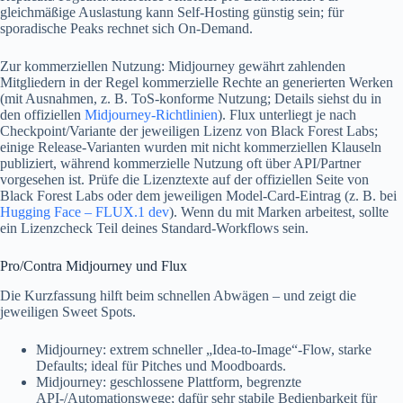
gleichmäßige Auslastung kann Self-Hosting günstig sein; für
sporadische Peaks rechnet sich On-Demand.
Zur kommerziellen Nutzung: Midjourney gewährt zahlenden
Mitgliedern in der Regel kommerzielle Rechte an generierten Werken
(mit Ausnahmen, z. B. ToS-konforme Nutzung; Details siehst du in
den offiziellen
Midjourney‑Richtlinien
). Flux unterliegt je nach
Checkpoint/Variante der jeweiligen Lizenz von Black Forest Labs;
einige Release-Varianten wurden mit nicht kommerziellen Klauseln
publiziert, während kommerzielle Nutzung oft über API/Partner
vorgesehen ist. Prüfe die Lizenztexte auf der offiziellen Seite von
Black Forest Labs oder dem jeweiligen Model-Card-Eintrag (z. B. bei
Hugging Face – FLUX.1 dev
). Wenn du mit Marken arbeitest, sollte
ein Lizenzcheck Teil deines Standard-Workflows sein.
Pro/Contra Midjourney und Flux
Die Kurzfassung hilft beim schnellen Abwägen – und zeigt die
jeweiligen Sweet Spots.
Midjourney: extrem schneller „Idea-to-Image“-Flow, starke
Defaults; ideal für Pitches und Moodboards.
Midjourney: geschlossene Plattform, begrenzte
API-/Automationswege; dafür sehr stabile Bedienbarkeit für