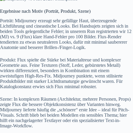
Ergebnisse nach Motiv (Porträt, Produkt, Szene)
Porträt: Midjourney erzeugt sehr gefällige Haut, überzeugende
Lichtführung und cineastische Looks. Bei Handsujets zeigten sich in
beiden Tools gelegentliche Fehler; in unserem Run registrierten wir 12
(MJ) vs. 9 (Flux) klare Hand-Fehler pro 100 Bilder. Flux-Render
tendierten zu etwas neutraleren Looks, dafür mit minimal saubererer
Anatomie und besserer Brillen-/Finger-Logik.
Produkt: Flux spielte die Stärke bei Materialtreue und komplexer
Geometrie aus. Feine Texturen (Stoff, Leder, gebürstetes Metall)
wirkten differenziert, besonders in Kombination mit einem
zweistufigen High-Res-Fix. Midjourney punktete, wenn stilisierte
Produktbilder mit starker Lichtdramaturgie gewünscht waren. Für
Katalogkonstanz erwies sich Flux minimal robuster.
Szene: In komplexen Räumen (Architektur, mehrere Personen, Props)
zeigte Flux die bessere Objektkonsistenz über Varianten hinweg.
Midjourney lieferte häufig die „schönere“ erste Idee – ideal für Pitch-
Visuals. Schrift blieb bei beiden Modellen ein sensibles Thema; hier
hilft ein nachgelagerter Textlayer oder ein spezialisierter Text-in-
Image-Workflow.