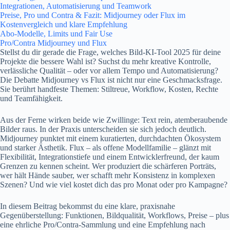
Integrationen, Automatisierung und Teamwork
Preise, Pro und Contra & Fazit: Midjourney oder Flux im
Kostenvergleich und klare Empfehlung
Abo-Modelle, Limits und Fair Use
Pro/Contra Midjourney und Flux
Stellst du dir gerade die Frage, welches Bild-KI-Tool 2025 für deine
Projekte die bessere Wahl ist? Suchst du mehr kreative Kontrolle,
verlässliche Qualität – oder vor allem Tempo und Automatisierung?
Die Debatte Midjourney vs Flux ist nicht nur eine Geschmacksfrage.
Sie berührt handfeste Themen: Stiltreue, Workflow, Kosten, Rechte
und Teamfähigkeit.
Aus der Ferne wirken beide wie Zwillinge: Text rein, atemberaubende
Bilder raus. In der Praxis unterscheiden sie sich jedoch deutlich.
Midjourney punktet mit einem kuratierten, durchdachten Ökosystem
und starker Ästhetik. Flux – als offene Modellfamilie – glänzt mit
Flexibilität, Integrationstiefe und einem Entwicklerfreund, der kaum
Grenzen zu kennen scheint. Wer produziert die schärferen Porträts,
wer hält Hände sauber, wer schafft mehr Konsistenz in komplexen
Szenen? Und wie viel kostet dich das pro Monat oder pro Kampagne?
In diesem Beitrag bekommst du eine klare, praxisnahe
Gegenüberstellung: Funktionen, Bildqualität, Workflows, Preise – plus
eine ehrliche Pro/Contra-Sammlung und eine Empfehlung nach