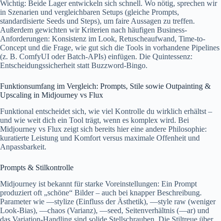
Wichtig: Beide Lager entwickeln sich schnell. Wo nötig, sprechen wir
in Szenarien und vergleichbaren Setups (gleiche Prompts,
standardisierte Seeds und Steps), um faire Aussagen zu treffen.
Außerdem gewichten wir Kriterien nach häufigen Business-
Anforderungen: Konsistenz im Look, Retuscheaufwand, Time-to-
Concept und die Frage, wie gut sich die Tools in vorhandene Pipelines
(z. B. ComfyUI oder Batch-APIs) einfügen. Die Quintessenz:
Entscheidungssicherheit statt Buzzword-Bingo.
Funktionsumfang im Vergleich: Prompts, Stile sowie Outpainting &
Upscaling in Midjourney vs Flux
Funktional entscheidet sich, wie viel Kontrolle du wirklich erhältst –
und wie weit dich ein Tool trägt, wenn es komplex wird. Bei
Midjourney vs Flux zeigt sich bereits hier eine andere Philosophie:
kuratierte Leistung und Komfort versus maximale Offenheit und
Anpassbarkeit.
Prompts & Stilkontrolle
Midjourney ist bekannt für starke Voreinstellungen: Ein Prompt
produziert oft „schöne“ Bilder – auch bei knapper Beschreibung.
Parameter wie —stylize (Einfluss der Ästhetik), —style raw (weniger
Look-Bias), —chaos (Varianz), —seed, Seitenverhältnis (—ar) und
das Variation-Handling sind solide Stellschrauben. Die Stiltreue über