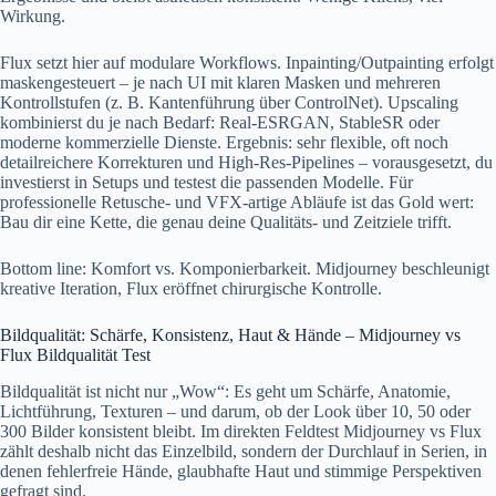
Wirkung.
Flux setzt hier auf modulare Workflows. Inpainting/Outpainting erfolgt
maskengesteuert – je nach UI mit klaren Masken und mehreren
Kontrollstufen (z. B. Kantenführung über ControlNet). Upscaling
kombinierst du je nach Bedarf: Real-ESRGAN, StableSR oder
moderne kommerzielle Dienste. Ergebnis: sehr flexible, oft noch
detailreichere Korrekturen und High-Res-Pipelines – vorausgesetzt, du
investierst in Setups und testest die passenden Modelle. Für
professionelle Retusche- und VFX-artige Abläufe ist das Gold wert:
Bau dir eine Kette, die genau deine Qualitäts- und Zeitziele trifft.
Bottom line: Komfort vs. Komponierbarkeit. Midjourney beschleunigt
kreative Iteration, Flux eröffnet chirurgische Kontrolle.
Bildqualität: Schärfe, Konsistenz, Haut & Hände – Midjourney vs
Flux Bildqualität Test
Bildqualität ist nicht nur „Wow“: Es geht um Schärfe, Anatomie,
Lichtführung, Texturen – und darum, ob der Look über 10, 50 oder
300 Bilder konsistent bleibt. Im direkten Feldtest Midjourney vs Flux
zählt deshalb nicht das Einzelbild, sondern der Durchlauf in Serien, in
denen fehlerfreie Hände, glaubhafte Haut und stimmige Perspektiven
gefragt sind.