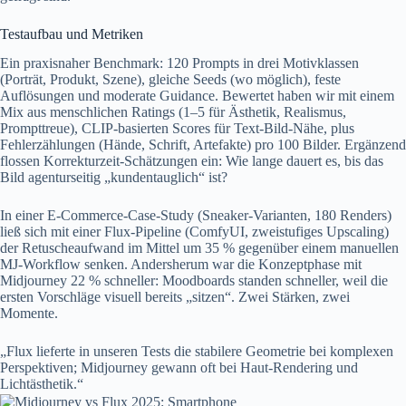
Testaufbau und Metriken
Ein praxisnaher Benchmark: 120 Prompts in drei Motivklassen
(Porträt, Produkt, Szene), gleiche Seeds (wo möglich), feste
Auflösungen und moderate Guidance. Bewertet haben wir mit einem
Mix aus menschlichen Ratings (1–5 für Ästhetik, Realismus,
Prompttreue), CLIP-basierten Scores für Text-Bild-Nähe, plus
Fehlerzählungen (Hände, Schrift, Artefakte) pro 100 Bilder. Ergänzend
flossen Korrekturzeit-Schätzungen ein: Wie lange dauert es, bis das
Bild agenturseitig „kundentauglich“ ist?
In einer E‑Commerce-Case-Study (Sneaker-Varianten, 180 Renders)
ließ sich mit einer Flux-Pipeline (ComfyUI, zweistufiges Upscaling)
der Retuscheaufwand im Mittel um 35 % gegenüber einem manuellen
MJ-Workflow senken. Andersherum war die Konzeptphase mit
Midjourney 22 % schneller: Moodboards standen schneller, weil die
ersten Vorschläge visuell bereits „sitzen“. Zwei Stärken, zwei
Momente.
„Flux lieferte in unseren Tests die stabilere Geometrie bei komplexen
Perspektiven; Midjourney gewann oft bei Haut-Rendering und
Lichtästhetik.“