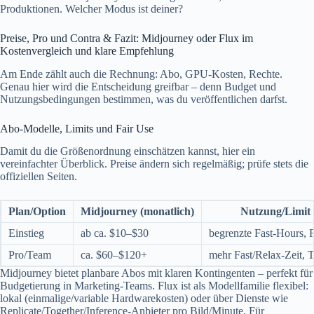
Produktionen. Welcher Modus ist deiner?
Preise, Pro und Contra & Fazit: Midjourney oder Flux im
Kostenvergleich und klare Empfehlung
Am Ende zählt auch die Rechnung: Abo, GPU-Kosten, Rechte.
Genau hier wird die Entscheidung greifbar – denn Budget und
Nutzungsbedingungen bestimmen, was du veröffentlichen darfst.
Abo-Modelle, Limits und Fair Use
Damit du die Größenordnung einschätzen kannst, hier ein
vereinfachter Überblick. Preise ändern sich regelmäßig; prüfe stets die
offiziellen Seiten.
Plan/Option
Midjourney (monatlich)
Nutzung/Limit
Einstieg
ab ca. $10–$30
begrenzte Fast-Hours, 
Pro/Team
ca. $60–$120+
mehr Fast/Relax-Zeit, 
Midjourney bietet planbare Abos mit klaren Kontingenten – perfekt für
Budgetierung in Marketing-Teams. Flux ist als Modellfamilie flexibel:
lokal (einmalige/variable Hardwarekosten) oder über Dienste wie
Replicate/Together/Inference-Anbieter pro Bild/Minute. Für