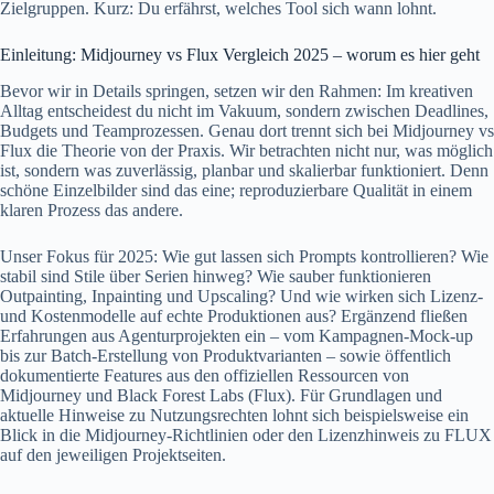
Zielgruppen. Kurz: Du erfährst, welches Tool sich wann lohnt.
Einleitung: Midjourney vs Flux Vergleich 2025 – worum es hier geht
Bevor wir in Details springen, setzen wir den Rahmen: Im kreativen
Alltag entscheidest du nicht im Vakuum, sondern zwischen Deadlines,
Budgets und Teamprozessen. Genau dort trennt sich bei Midjourney vs
Flux die Theorie von der Praxis. Wir betrachten nicht nur, was möglich
ist, sondern was zuverlässig, planbar und skalierbar funktioniert. Denn
schöne Einzelbilder sind das eine; reproduzierbare Qualität in einem
klaren Prozess das andere.
Unser Fokus für 2025: Wie gut lassen sich Prompts kontrollieren? Wie
stabil sind Stile über Serien hinweg? Wie sauber funktionieren
Outpainting, Inpainting und Upscaling? Und wie wirken sich Lizenz-
und Kostenmodelle auf echte Produktionen aus? Ergänzend fließen
Erfahrungen aus Agenturprojekten ein – vom Kampagnen-Mock-up
bis zur Batch-Erstellung von Produktvarianten – sowie öffentlich
dokumentierte Features aus den offiziellen Ressourcen von
Midjourney und Black Forest Labs (Flux). Für Grundlagen und
aktuelle Hinweise zu Nutzungsrechten lohnt sich beispielsweise ein
Blick in die Midjourney-Richtlinien oder den Lizenzhinweis zu FLUX
auf den jeweiligen Projektseiten.