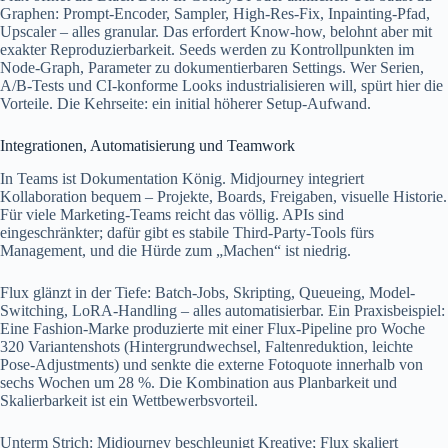
Graphen: Prompt-Encoder, Sampler, High-Res-Fix, Inpainting-Pfad,
Upscaler – alles granular. Das erfordert Know-how, belohnt aber mit
exakter Reproduzierbarkeit. Seeds werden zu Kontrollpunkten im
Node-Graph, Parameter zu dokumentierbaren Settings. Wer Serien,
A/B-Tests und CI-konforme Looks industrialisieren will, spürt hier die
Vorteile. Die Kehrseite: ein initial höherer Setup-Aufwand.
Integrationen, Automatisierung und Teamwork
In Teams ist Dokumentation König. Midjourney integriert
Kollaboration bequem – Projekte, Boards, Freigaben, visuelle Historie.
Für viele Marketing-Teams reicht das völlig. APIs sind
eingeschränkter; dafür gibt es stabile Third-Party-Tools fürs
Management, und die Hürde zum „Machen“ ist niedrig.
Flux glänzt in der Tiefe: Batch-Jobs, Skripting, Queueing, Model-
Switching, LoRA-Handling – alles automatisierbar. Ein Praxisbeispiel:
Eine Fashion-Marke produzierte mit einer Flux-Pipeline pro Woche
320 Variantenshots (Hintergrundwechsel, Faltenreduktion, leichte
Pose-Adjustments) und senkte die externe Fotoquote innerhalb von
sechs Wochen um 28 %. Die Kombination aus Planbarkeit und
Skalierbarkeit ist ein Wettbewerbsvorteil.
Unterm Strich: Midjourney beschleunigt Kreative; Flux skaliert