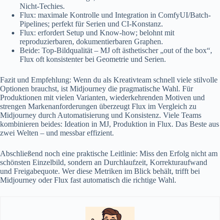
Nicht-Techies.
Flux: maximale Kontrolle und Integration in ComfyUI/Batch-
Pipelines; perfekt für Serien und CI-Konstanz.
Flux: erfordert Setup und Know-how; belohnt mit
reproduzierbaren, dokumentierbaren Graphen.
Beide: Top-Bildqualität – MJ oft ästhetischer „out of the box“,
Flux oft konsistenter bei Geometrie und Serien.
Fazit und Empfehlung: Wenn du als Kreativteam schnell viele stilvolle
Optionen brauchst, ist Midjourney die pragmatische Wahl. Für
Produktionen mit vielen Varianten, wiederkehrenden Motiven und
strengen Markenanforderungen überzeugt Flux im Vergleich zu
Midjourney durch Automatisierung und Konsistenz. Viele Teams
kombinieren beides: Ideation in MJ, Produktion in Flux. Das Beste aus
zwei Welten – und messbar effizient.
Abschließend noch eine praktische Leitlinie: Miss den Erfolg nicht am
schönsten Einzelbild, sondern an Durchlaufzeit, Korrekturaufwand
und Freigabequote. Wer diese Metriken im Blick behält, trifft bei
Midjourney oder Flux fast automatisch die richtige Wahl.