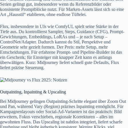
Serien gelingt gut, insbesondere wenn du Referenzbilder oder
konsistente Promptblöcke nutzt. Für Marken-Assets lässt sich so eine
Art „Hausstil“ etablieren, ohne endlose Tüftelei.
Flux, insbesondere in UIs wie ComfyUI, spielt seine Stärke in der
Tiefe aus. Du kontrollierst Sampler, Steps, Guidance (CFG), Prompt-
Gewichtungen, Embeddings, LoRAs und – je nach Setup –
ControlNet/Adapter. Dadurch kannst du Stil, Perspektive und
Geometrie sehr gezielt formen. Der Preis: mehr Setup, mehr
Entscheidungen. Für erfahrene Prompt- und Pipeline-Builder ist das
ein Geschenk; für Einsteiger mit knapper Zeit kann es anfangs
überwältigen. Kurz: Midjourney liefert schnell gute Defaults, Flux
liefert präzise Steuerung.
Outpainting, Inpainting & Upscaling
Bei Midjourney gelingen Outpainting-Schritte elegant über Zoom Out
und Pan, während Vary (Region) präzises Inpainting ermöglicht. Für
Kampagnenlayouts oder Social-Ad-Varianten ist das praktisch: Bild
erweitern, Fokus verschieben, regionale Korrekturen – alles im
gewohnten Fluss. Das Upscaling ist nahtlos integriert, liefert scharfe
Ergebnisse und bleibt ästhetisch konsistent. Wenige Klicks, viel