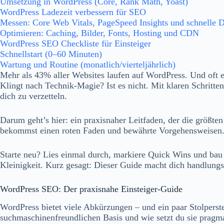
Umsetzung in WordPress (Core, Rank Math, Yoast)
WordPress Ladezeit verbessern für SEO
Messen: Core Web Vitals, PageSpeed Insights und schnelle 
Optimieren: Caching, Bilder, Fonts, Hosting und CDN
WordPress SEO Checkliste für Einsteiger
Schnellstart (0–60 Minuten)
Wartung und Routine (monatlich/vierteljährlich)
Mehr als 43% aller Websites laufen auf WordPress. Und oft ent
Klingt nach Technik-Magie? Ist es nicht. Mit klaren Schritte
dich zu verzetteln.
Darum geht’s hier: ein praxisnaher Leitfaden, der die größte
bekommst einen roten Faden und bewährte Vorgehensweisen. D
Starte neu? Lies einmal durch, markiere Quick Wins und bau d
Kleinigkeit. Kurz gesagt: Dieser Guide macht dich handlung
WordPress SEO: Der praxisnahe Einsteiger-Guide
WordPress bietet viele Abkürzungen – und ein paar Stolperstei
suchmaschinenfreundlichen Basis und wie setzt du sie pragmati