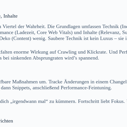
 Inhalte
 Viertel der Wahrheit. Die Grundlagen umfassen Technik (In
ormance (Ladezeit, Core Web Vitals) und Inhalte (Relevanz, Suc
eko (Content) wenig. Saubere Technik ist kein Luxus – sie is
alten enorme Wirkung auf Crawling und Klickrate. Und Perfor
ns bei sinkenden Absprungraten wird’s spannend.
eifbare Maßnahmen um. Tracke Änderungen in einem Changelog
r, dann Snippets, anschließend Performance-Feintuning.
t dich „irgendwann mal“ zu kümmern. Fortschritt liebt Fokus.
ichten