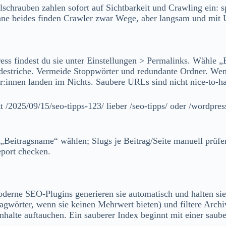
llschrauben zahlen sofort auf Sichtbarkeit und Crawling ein
ne beides finden Crawler zwar Wege, aber langsam und mit Um
ss findest du sie unter Einstellungen > Permalinks. Wähle „
destriche. Vermeide Stoppwörter und redundante Ordner. Wenn
er:innen landen im Nichts. Saubere URLs sind nicht nice‑to‑h
att /2025/09/15/seo-tipps-123/ lieber /seo-tipps/ oder /wordpre
> „Beitragsname“ wählen; Slugs je Beitrag/Seite manuell prüf
eport checken.
derne SEO‑Plugins generieren sie automatisch und halten sie 
gwörter, wenn sie keinen Mehrwert bieten) und filtere Archive
nhalte auftauchen. Ein sauberer Index beginnt mit einer saub