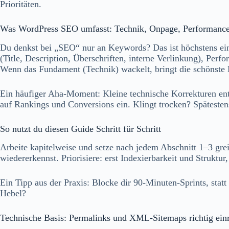
Prioritäten.
Was WordPress SEO umfasst: Technik, Onpage, Performance,
Du denkst bei „SEO“ nur an Keywords? Das ist höchstens ein
(Title, Description, Überschriften, interne Verlinkung), Perf
Wenn das Fundament (Technik) wackelt, bringt die schönste D
Ein häufiger Aha-Moment: Kleine technische Korrekturen entf
auf Rankings und Conversions ein. Klingt trocken? Späteste
So nutzt du diesen Guide Schritt für Schritt
Arbeite kapitelweise und setze nach jedem Abschnitt 1–3 gr
wiedererkennst. Priorisiere: erst Indexierbarkeit und Struktu
Ein Tipp aus der Praxis: Blocke dir 90‑Minuten‑Sprints, stat
Hebel?
Technische Basis: Permalinks und XML‑Sitemaps richtig einr