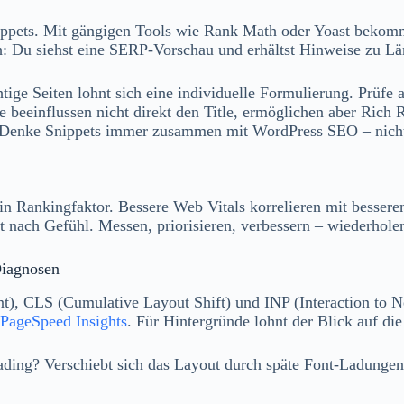
ippets. Mit gängigen Tools wie Rank Math oder Yoast bekommst
ch: Du siehst eine SERP‑Vorschau und erhältst Hinweise zu 
tige Seiten lohnt sich eine individuelle Formulierung. Prüfe a
ie beeinflussen nicht direkt den Title, ermöglichen aber Ric
ilt: Denke Snippets immer zusammen mit WordPress SEO – nich
ein Rankingfaktor. Bessere Web Vitals korrelieren mit besser
 nach Gefühl. Messen, priorisieren, verbessern – wiederhole
Diagnosen
nt), CLS (Cumulative Layout Shift) und INP (Interaction to N
PageSpeed Insights
. Für Hintergründe lohnt der Blick auf di
ading? Verschiebt sich das Layout durch späte Font‑Ladungen