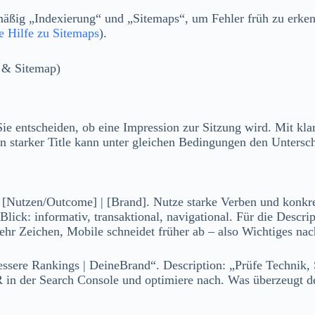
äßig „Indexierung“ und „Sitemaps“, um Fehler früh zu erkenn
 Hilfe zu Sitemaps
).
ie entscheiden, ob eine Impression zur Sitzung wird. Mit kla
n starker Title kann unter gleichen Bedingungen den Untersc
 [Nutzen/Outcome] | [Brand]. Nutze starke Verben und konkre
Blick: informativ, transaktional, navigational. Für die Descri
r Zeichen, Mobile schneidet früher ab – also Wichtiges nach 
essere Rankings | DeineBrand“. Description: „Prüfe Technik,
CTR in der Search Console und optimiere nach. Was überzeugt d