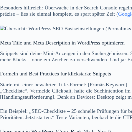
Besonders hilfreich: Überwache in der Search Console regelm
präzise – lies sie einmal komplett, es spart später Zeit (
Google
Meta Title und Meta Description in WordPress optimieren
Snippets sind deine Mini‑Anzeigen in den Suchergebnissen. S
mehr Klicks – ohne ein Zeichen zu verschwenden. Und ja: Ei
Formeln und Best Practices für klickstarke Snippets
Starte mit einer bewährten Title‑Formel: [Primär‑Keyword] –
„Checkliste“. Vermeide Clickbait, halte die Suchintention im 
[Handlungsaufforderung]. Denk an Devices: Desktop zeigt meh
Ein Beispiel: „SEO‑Checkliste – 25 schnelle Prüfungen für b
Prioritäten. Jetzt starten.“ Teste Varianten, beobachte die 
Umsetzung in WordPress (Core, Rank Math, Yoast)