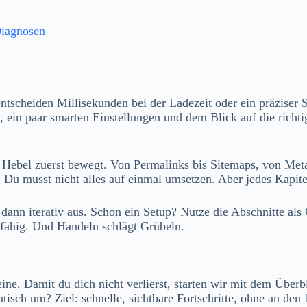
Diagnosen
scheiden Millisekunden bei der Ladezeit oder ein präziser Sei
n, ein paar smarten Einstellungen und dem Blick auf die rich
n Hebel zuerst bewegt. Von Permalinks bis Sitemaps, von Meta
u musst nicht alles auf einmal umsetzen. Aber jedes Kapitel
ann iterativ aus. Schon ein Setup? Nutze die Abschnitte als C
sfähig. Und Handeln schlägt Grübeln.
ne. Damit du dich nicht verlierst, starten wir mit dem Überbl
sch um? Ziel: schnelle, sichtbare Fortschritte, ohne an den f