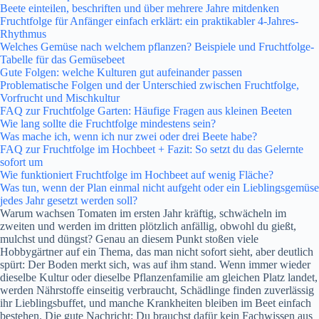
Beete einteilen, beschriften und über mehrere Jahre mitdenken
Fruchtfolge für Anfänger einfach erklärt: ein praktikabler 4-Jahres-
Rhythmus
Welches Gemüse nach welchem pflanzen? Beispiele und Fruchtfolge-
Tabelle für das Gemüsebeet
Gute Folgen: welche Kulturen gut aufeinander passen
Problematische Folgen und der Unterschied zwischen Fruchtfolge,
Vorfrucht und Mischkultur
FAQ zur Fruchtfolge Garten: Häufige Fragen aus kleinen Beeten
Wie lang sollte die Fruchtfolge mindestens sein?
Was mache ich, wenn ich nur zwei oder drei Beete habe?
FAQ zur Fruchtfolge im Hochbeet + Fazit: So setzt du das Gelernte
sofort um
Wie funktioniert Fruchtfolge im Hochbeet auf wenig Fläche?
Was tun, wenn der Plan einmal nicht aufgeht oder ein Lieblingsgemüse
jedes Jahr gesetzt werden soll?
Warum wachsen Tomaten im ersten Jahr kräftig, schwächeln im
zweiten und werden im dritten plötzlich anfällig, obwohl du gießt,
mulchst und düngst? Genau an diesem Punkt stoßen viele
Hobbygärtner auf ein Thema, das man nicht sofort sieht, aber deutlich
spürt: Der Boden merkt sich, was auf ihm stand. Wenn immer wieder
dieselbe Kultur oder dieselbe Pflanzenfamilie am gleichen Platz landet,
werden Nährstoffe einseitig verbraucht, Schädlinge finden zuverlässig
ihr Lieblingsbuffet, und manche Krankheiten bleiben im Beet einfach
bestehen. Die gute Nachricht: Du brauchst dafür kein Fachwissen aus