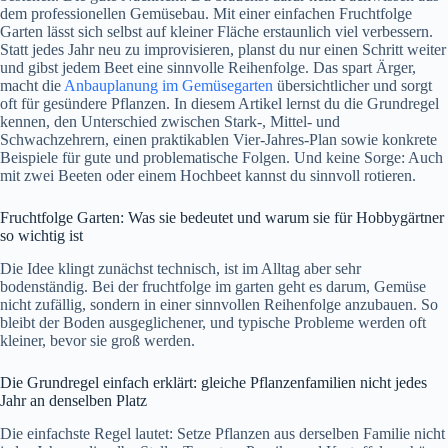
dem professionellen Gemüsebau. Mit einer einfachen Fruchtfolge
Garten lässt sich selbst auf kleiner Fläche erstaunlich viel verbessern.
Statt jedes Jahr neu zu improvisieren, planst du nur einen Schritt weiter
und gibst jedem Beet eine sinnvolle Reihenfolge. Das spart Ärger,
macht die
Anbauplanung im Gemüsegarten
übersichtlicher und sorgt
oft für gesündere Pflanzen. In diesem Artikel lernst du die Grundregel
kennen, den Unterschied zwischen Stark-, Mittel- und
Schwachzehrern, einen praktikablen Vier-Jahres-Plan sowie konkrete
Beispiele für gute und problematische Folgen. Und keine Sorge: Auch
mit zwei Beeten oder einem Hochbeet kannst du sinnvoll rotieren.
Fruchtfolge Garten: Was sie bedeutet und warum sie für Hobbygärtner
so wichtig ist
Die Idee klingt zunächst technisch, ist im Alltag aber sehr
bodenständig. Bei der fruchtfolge im garten geht es darum, Gemüse
nicht zufällig, sondern in einer sinnvollen Reihenfolge anzubauen. So
bleibt der Boden ausgeglichener, und typische Probleme werden oft
kleiner, bevor sie groß werden.
Die Grundregel einfach erklärt: gleiche Pflanzenfamilien nicht jedes
Jahr an denselben Platz
Die einfachste Regel lautet: Setze Pflanzen aus derselben Familie nicht