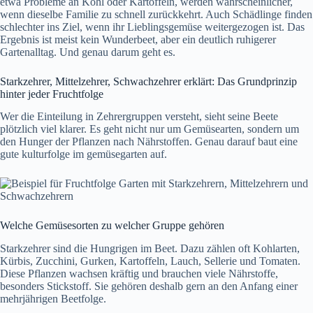
etwa Probleme an Kohl oder Kartoffeln, werden wahrscheinlicher,
wenn dieselbe Familie zu schnell zurückkehrt. Auch Schädlinge finden
schlechter ins Ziel, wenn ihr Lieblingsgemüse weitergezogen ist. Das
Ergebnis ist meist kein Wunderbeet, aber ein deutlich ruhigerer
Gartenalltag. Und genau darum geht es.
Starkzehrer, Mittelzehrer, Schwachzehrer erklärt: Das Grundprinzip
hinter jeder Fruchtfolge
Wer die Einteilung in Zehrergruppen versteht, sieht seine Beete
plötzlich viel klarer. Es geht nicht nur um Gemüsearten, sondern um
den Hunger der Pflanzen nach Nährstoffen. Genau darauf baut eine
gute kulturfolge im gemüsegarten auf.
Welche Gemüsesorten zu welcher Gruppe gehören
Starkzehrer sind die Hungrigen im Beet. Dazu zählen oft Kohlarten,
Kürbis, Zucchini, Gurken, Kartoffeln, Lauch, Sellerie und Tomaten.
Diese Pflanzen wachsen kräftig und brauchen viele Nährstoffe,
besonders Stickstoff. Sie gehören deshalb gern an den Anfang einer
mehrjährigen Beetfolge.