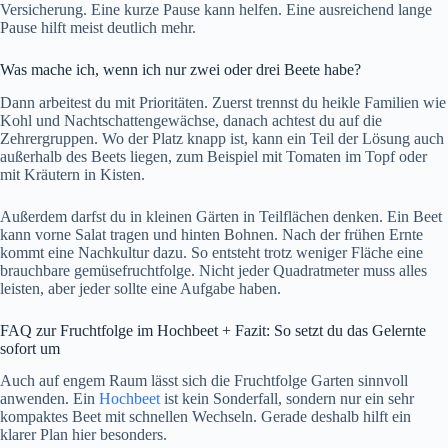
Versicherung. Eine kurze Pause kann helfen. Eine ausreichend lange
Pause hilft meist deutlich mehr.
Was mache ich, wenn ich nur zwei oder drei Beete habe?
Dann arbeitest du mit Prioritäten. Zuerst trennst du heikle Familien wie
Kohl und Nachtschattengewächse, danach achtest du auf die
Zehrergruppen. Wo der Platz knapp ist, kann ein Teil der Lösung auch
außerhalb des Beets liegen, zum Beispiel mit Tomaten im Topf oder
mit Kräutern in Kisten.
Außerdem darfst du in kleinen Gärten in Teilflächen denken. Ein Beet
kann vorne Salat tragen und hinten Bohnen. Nach der frühen Ernte
kommt eine Nachkultur dazu. So entsteht trotz weniger Fläche eine
brauchbare gemüsefruchtfolge. Nicht jeder Quadratmeter muss alles
leisten, aber jeder sollte eine Aufgabe haben.
FAQ zur Fruchtfolge im Hochbeet + Fazit: So setzt du das Gelernte
sofort um
Auch auf engem Raum lässt sich die Fruchtfolge Garten sinnvoll
anwenden. Ein
Hochbeet
ist kein Sonderfall, sondern nur ein sehr
kompaktes Beet mit schnellen Wechseln. Gerade deshalb hilft ein
klarer Plan hier besonders.