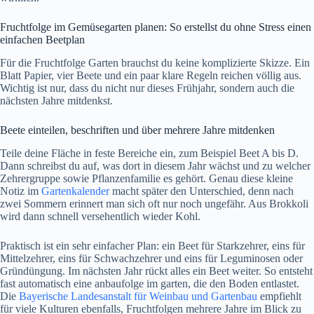
Fruchtfolge im Gemüsegarten planen: So erstellst du ohne Stress einen
einfachen Beetplan
Für die Fruchtfolge Garten brauchst du keine komplizierte Skizze. Ein
Blatt Papier, vier Beete und ein paar klare Regeln reichen völlig aus.
Wichtig ist nur, dass du nicht nur dieses Frühjahr, sondern auch die
nächsten Jahre mitdenkst.
Beete einteilen, beschriften und über mehrere Jahre mitdenken
Teile deine Fläche in feste Bereiche ein, zum Beispiel Beet A bis D.
Dann schreibst du auf, was dort in diesem Jahr wächst und zu welcher
Zehrergruppe sowie Pflanzenfamilie es gehört. Genau diese kleine
Notiz im
Gartenkalender
macht später den Unterschied, denn nach
zwei Sommern erinnert man sich oft nur noch ungefähr. Aus Brokkoli
wird dann schnell versehentlich wieder Kohl.
Praktisch ist ein sehr einfacher Plan: ein Beet für Starkzehrer, eins für
Mittelzehrer, eins für Schwachzehrer und eins für Leguminosen oder
Gründüngung. Im nächsten Jahr rückt alles ein Beet weiter. So entsteht
fast automatisch eine anbaufolge im garten, die den Boden entlastet.
Die
Bayerische Landesanstalt für Weinbau und Gartenbau
empfiehlt
für viele Kulturen ebenfalls, Fruchtfolgen mehrere Jahre im Blick zu