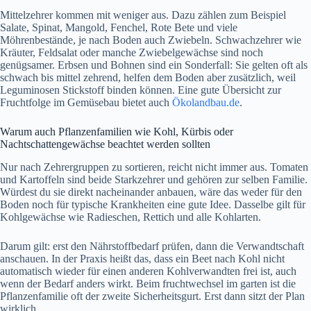
Mittelzehrer kommen mit weniger aus. Dazu zählen zum Beispiel
Salate, Spinat, Mangold, Fenchel, Rote Bete und viele
Möhrenbestände, je nach Boden auch Zwiebeln. Schwachzehrer wie
Kräuter, Feldsalat oder manche Zwiebelgewächse sind noch
genügsamer. Erbsen und Bohnen sind ein Sonderfall: Sie gelten oft als
schwach bis mittel zehrend, helfen dem Boden aber zusätzlich, weil
Leguminosen Stickstoff binden können. Eine gute Übersicht zur
Fruchtfolge im Gemüsebau bietet auch
Ökolandbau.de
.
Warum auch Pflanzenfamilien wie Kohl, Kürbis oder
Nachtschattengewächse beachtet werden sollten
Nur nach Zehrergruppen zu sortieren, reicht nicht immer aus. Tomaten
und Kartoffeln sind beide Starkzehrer und gehören zur selben Familie.
Würdest du sie direkt nacheinander anbauen, wäre das weder für den
Boden noch für typische Krankheiten eine gute Idee. Dasselbe gilt für
Kohlgewächse wie Radieschen, Rettich und alle Kohlarten.
Darum gilt: erst den Nährstoffbedarf prüfen, dann die Verwandtschaft
anschauen. In der Praxis heißt das, dass ein Beet nach Kohl nicht
automatisch wieder für einen anderen Kohlverwandten frei ist, auch
wenn der Bedarf anders wirkt. Beim fruchtwechsel im garten ist die
Pflanzenfamilie oft der zweite Sicherheitsgurt. Erst dann sitzt der Plan
wirklich.