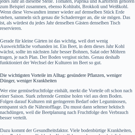
jedes Jahr an dieselbe Stelle. Tomaten, Paprika und Kartoffeln gehören
zum Beispiel zusammen, ebenso Kohlrabi, Brokkoli und Weißkohl.
Wenn diese Verwandten immer wieder auf demselben Stück Erde
stehen, sammeln sich genau die Schaderreger an, die sie mögen. Das
ist, als würdest du jedes Jahr denselben Gästen denselben Tisch
reservieren.
Gerade für kleine Gärten ist das wichtig, weil dort wenig
Ausweichfläche vorhanden ist. Ein Beet, in dem dieses Jahr Kohl
wächst, sollte im nächsten Jahr besser Bohnen, Salat oder Möhren
tragen, je nach Plan. Der Boden vergisst nichts. Genau deshalb
funktioniert der Wechsel der Kulturen im Beet so gut.
Die wichtigsten Vorteile im Alltag: gesündere Pflanzen, weniger
Dünger, weniger Krankheiten
Wer eine gemüsefruchtfolge einhält, merkt die Vorteile oft schon nach
einer Saison. Stark zehrende Gemüse holen viel aus dem Boden.
Folgen darauf Kulturen mit geringerem Bedarf oder Leguminosen,
entspannt sich die Nährstofflage. Du musst dann seltener hektisch
nachdüngen, weil die Beetplanung nach Fruchtfolge den Verbrauch
besser verteilt.
Dazu kommt der Gesundheitsfaktor. Viele bodenbürtige Krankheiten,