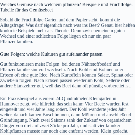
Welches Gemüse nach welchem pflanzen? Beispiele und Fruchtfolge-
Tabelle für das Gemüsebeet
Sobald die Fruchtfolge Garten auf dem Papier steht, kommt die
Alltagsfrage: Was darf eigentlich nach was ins Beet? Genau hier helfen
konkrete Beispiele mehr als Theorie. Denn zwischen einem guten
Wechsel und einer schlechten Folge liegen oft nur ein paar
Pflanzenfamilien.
Gute Folgen: welche Kulturen gut aufeinander passen
Gut funktionieren meist Folgen, bei denen Nährstoffbedarf und
Pflanzenfamilie sinnvoll wechseln. Nach Kohl sind Bohnen oder
Erbsen oft eine gute Idee. Nach Kartoffeln können Salate, Spinat oder
Zwiebeln folgen. Nach Erbsen passen wiederum Kohl, Sellerie oder
andere Starkzehrer gut, weil das Beet dann oft günstig vorbereitet ist.
Ein Praxisbeispiel aus einem 24-Quadratmeter-Kleingarten in
Hannover zeigt, wie hilfreich das sein kann: Vier Beete wurden fest
eingeteilt und vier Jahre lang rotiert. Der Kohl wanderte jedes Jahr
weiter, danach kamen Buschbohnen, dann Möhren und anschließend
Gründüngung. Nach zwei Saisons sank der Zukauf von organischem
Dünger von drei auf zwei Säcke pro Jahr, und statt vier kranker
Kohlpflanzen musste nur noch eine entfernt werden. Klein gedacht,