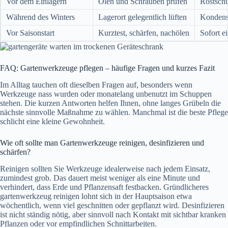
Vor dem Einlagern
Ölen und Schrauben prüfen
Rostschu
Während des Winters
Lagerort gelegentlich lüften
Kondens
Vor Saisonstart
Kurztest, schärfen, nachölen
Sofort ei
FAQ: Gartenwerkzeuge pflegen – häufige Fragen und kurzes Fazit
Im Alltag tauchen oft dieselben Fragen auf, besonders wenn
Werkzeuge nass wurden oder monatelang unbenutzt im Schuppen
stehen. Die kurzen Antworten helfen Ihnen, ohne langes Grübeln die
nächste sinnvolle Maßnahme zu wählen. Manchmal ist die beste Pflege
schlicht eine kleine Gewohnheit.
Wie oft sollte man Gartenwerkzeuge reinigen, desinfizieren und
schärfen?
Reinigen sollten Sie Werkzeuge idealerweise nach jedem Einsatz,
zumindest grob. Das dauert meist weniger als eine Minute und
verhindert, dass Erde und Pflanzensaft festbacken. Gründlicheres
gartenwerkzeug reinigen lohnt sich in der Hauptsaison etwa
wöchentlich, wenn viel geschnitten oder gepflanzt wird. Desinfizieren
ist nicht ständig nötig, aber sinnvoll nach Kontakt mit sichtbar kranken
Pflanzen oder vor empfindlichen Schnittarbeiten.