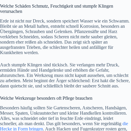
Welche Schäden Schmutz, Feuchtigkeit und stumpfe Klingen
verursachen
Erde ist nicht nur Dreck, sondern speichert Wasser wie ein Schwamm.
Bleibt sie an Metall haften, entsteht schnell Korrosion, besonders an
Übergängen, Schrauben und Gelenken. Pflanzensäfte und Harz
verkleben Schneiden, sodass Scheren nicht mehr sauber gleiten,
sondern eher reißen als schneiden. Das zeigt sich später an
ausgefransten Trieben, die schlechter heilen und anfälliger für
Krankheiten werden.
Auch stumpfe Klingen sind tückisch. Sie verlangen mehr Druck,
ermüden Hände und Handgelenke und erhöhen die Gefahr,
abzurutschen. Ein Werkzeug muss nicht kaputt aussehen, um schlecht
zu arbeiten. Meist beginnt der Ärger schleichend: Erst hakt die Schere,
dann quietscht sie, und schließlich bleibt der saubere Schnitt aus.
Welche Werkzeuge besonders oft Pflege brauchen
Besonders häufig sollten Sie Gartenscheren, Astscheren, Handsägen,
Messer, Spaten, Unkrautstecher und kleine Handkellen kontrollieren.
Alles, was schneidet oder tief in feuchte Erde eindringt, leidet
schneller, als man denkt. Das gilt besonders, wenn Sie regelmäßig
die
Hecke in Form bringen
. Auch Hacken und Fugenkratzer rosten gern,