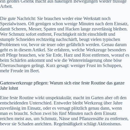
ein geöltes Gelenk macht aus hakeligen Bewegungen wieder flüssige
Arbeit.
Die gute Nachricht: Sie brauchen weder eine Werkstatt noch
Spezialwissen. Oft genügen schon wenige Minuten nach dem Einsatz,
damit Scheren, Messer, Spaten und Hacken lange zuverlässig bleiben.
Wer Schmutz sofort entfernt, Feuchtigkeit nicht einschließt und
stumpfe Schneiden rechtzeitig nachschärft, beugt vielen typischen
Problemen vor, bevor sie teuer oder gefährlich werden. Genau darum
geht es in diesem Artikel. Sie erfahren, welche Werkzeuge besonders
oft Pflege brauchen, wie Sie Erde, Harz und Rost entfernen, worauf es
beim Schärfen ankommt und wie die Wintereinlagerung ohne böse
Überraschungen gelingt. Kurz gesagt: weniger Frust im Schuppen,
mehr Freude im Beet.
Gartenwerkzeuge pflegen: Warum sich eine feste Routine das ganze
Jahr lohnt
Eine feste Routine wirkt unspektakulär, macht im Garten aber oft den
entscheidenden Unterschied. Entweder bleibt Werkzeug über Jahre
zuverlässig im Einsatz, oder es versagt plötzlich genau dann, wenn
man es braucht. Schon zwei bis fünf Minuten nach dem Einsatz
reichen meist aus, um Schmutz, Nässe und Pflanzensäfte zu entfernen,
bevor sie Schaden anrichten. Regelmäßigkeit schlägt Aktionismus.