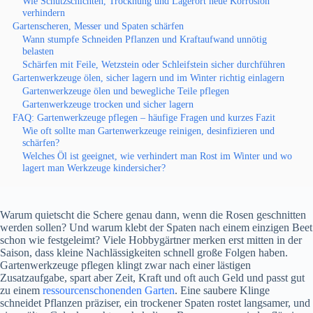
Wie Schutzschichten, Trocknung und Lagerort neue Korrosion
verhindern
Gartenscheren, Messer und Spaten schärfen
Wann stumpfe Schneiden Pflanzen und Kraftaufwand unnötig
belasten
Schärfen mit Feile, Wetzstein oder Schleifstein sicher durchführen
Gartenwerkzeuge ölen, sicher lagern und im Winter richtig einlagern
Gartenwerkzeuge ölen und bewegliche Teile pflegen
Gartenwerkzeuge trocken und sicher lagern
FAQ: Gartenwerkzeuge pflegen – häufige Fragen und kurzes Fazit
Wie oft sollte man Gartenwerkzeuge reinigen, desinfizieren und
schärfen?
Welches Öl ist geeignet, wie verhindert man Rost im Winter und wo
lagert man Werkzeuge kindersicher?
Warum quietscht die Schere genau dann, wenn die Rosen geschnitten
werden sollen? Und warum klebt der Spaten nach einem einzigen Beet
schon wie festgeleimt? Viele Hobbygärtner merken erst mitten in der
Saison, dass kleine Nachlässigkeiten schnell große Folgen haben.
Gartenwerkzeuge pflegen klingt zwar nach einer lästigen
Zusatzaufgabe, spart aber Zeit, Kraft und oft auch Geld und passt gut
zu einem
ressourcenschonenden Garten
. Eine saubere Klinge
schneidet Pflanzen präziser, ein trockener Spaten rostet langsamer, und