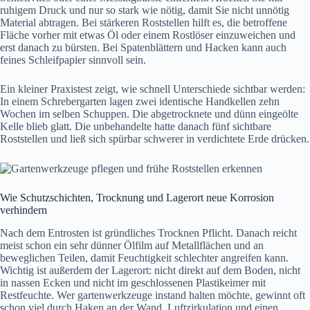
ruhigem Druck und nur so stark wie nötig, damit Sie nicht unnötig
Material abtragen. Bei stärkeren Roststellen hilft es, die betroffene
Fläche vorher mit etwas Öl oder einem Rostlöser einzuweichen und
erst danach zu bürsten. Bei Spatenblättern und Hacken kann auch
feines Schleifpapier sinnvoll sein.
Ein kleiner Praxistest zeigt, wie schnell Unterschiede sichtbar werden:
In einem Schrebergarten lagen zwei identische Handkellen zehn
Wochen im selben Schuppen. Die abgetrocknete und dünn eingeölte
Kelle blieb glatt. Die unbehandelte hatte danach fünf sichtbare
Roststellen und ließ sich spürbar schwerer in verdichtete Erde drücken.
Wie Schutzschichten, Trocknung und Lagerort neue Korrosion
verhindern
Nach dem Entrosten ist gründliches Trocknen Pflicht. Danach reicht
meist schon ein sehr dünner Ölfilm auf Metallflächen und an
beweglichen Teilen, damit Feuchtigkeit schlechter angreifen kann.
Wichtig ist außerdem der Lagerort: nicht direkt auf dem Boden, nicht
in nassen Ecken und nicht im geschlossenen Plastikeimer mit
Restfeuchte. Wer gartenwerkzeuge instand halten möchte, gewinnt oft
schon viel durch Haken an der Wand, Luftzirkulation und einen