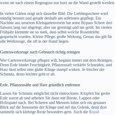
wenn sie nach einem Regenguss nur kurz an die Wand gestellt werden.
In vielen Gärten zeigt sich dasselbe Bild: Die Lieblingsschere wird
ständig benutzt und gerade deshalb am seltensten gepflegt. Ein
Nachbar aus unserem Kleingartenverein hat seine Bypass Schere drei
Saisons lang nur abgelegt, aber nie gereinigt und nie geölt. Im vierten
Frühjahr klemmte sie so stark, dass selbst weiche Rosentriebe
gequetscht wurden. Kleine Pflege, große Wirkung. Genau das gilt für
alle Werkzeuge, die oft in der Hand liegen.
Gartenwerkzeuge nach Gebrauch richtig reinigen
Wer Gartenwerkzeuge pflegen will, beginnt immer mit dem Reinigen.
Denn Erde bindet Feuchtigkeit, Pflanzensaft verklebt Schneiden, und
Harz lässt selbst eine glatte Klinge stumpf wirken. Je frischer der
Schmutz, desto leichter geht er ab.
Erde, Pflanzensäfte und Harz gründlich entfernen
Lassen Sie Schmutz möglichst nicht eintrocknen. Klopfen Sie grobe
Erde zuerst ab und arbeiten Sie dann mit Bürste, Lappen oder
Holzspatel nach. Bei Scheren und Messern lohnt sich ein genauer
Blick auf die Innenseite der Klinge und auf das Gelenk, denn dort
sammeln sich klebrige Reste besonders gern. Auch die
Royal