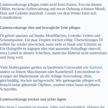
Gartenwerkzeuge pflegen endet nicht beim Putzen. Erst ein dünner
Ölfilm, trockene Aufbewahrung und etwas Ordnung schützen Metall,
Holz und Gelenke dauerhaft. Gerade vor dem Winter lohnt sich
Gründlichkeit.
Gartenwerkzeuge ölen und bewegliche Teile pflegen
Öl gehört sparsam auf blanke Metallflächen, Gelenke, Federn und
Schraubpunkte. Ein paar Tropfen reichen völlig. Überschüssiges Öl
sollten Sie wieder abwischen, sonst zieht es Staub und Schmutz an.
Für Holzgriffe ist dagegen eher eine passende Holzpflege sinnvoll,
etwa Leinöl in dünnen Schichten, damit das Material nicht austrocknet
und rissig wird.
Viele Hobbygärtner greifen zu harzfreiem Universalöl wie
Ballistol
,
andere zu feinem Maschinenöl oder Kamelienöl. Entscheidend ist
weniger der Markenname als die richtige Anwendung: dünn,
gleichmäßig, trocken nachgewischt. Wer gartengeräte pflegen will,
braucht keine glänzende Ölpfütze, sondern einen kaum sichtbaren
Schutzfilm.
Gartenwerkzeuge trocken und sicher lagern
Der beste Lagerplatz ist trocken, luftig und übersichtlich. Hängen Sie