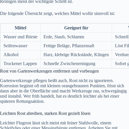
Reinigen meist der wichtigste Schritt ist.
Die folgende Übersicht zeigt, welches Mittel wofür sinnvoll ist:
Mittel
Geeignet für
Wasser und Bürste
Erde, Staub, Schlamm
Schnell
Seifenwasser
Fettige Beläge, Pflanzensaft
Löst Fi
Alkohol
Harz, klebrige Rückstände, Klingen
Verduns
Trockener Lappen
Schnelle Zwischenreinigung
Sofort g
Rost von Gartenwerkzeugen entfernen und vorbeugen
Gartenwerkzeuge pflegen heißt auch, Rost nicht zu ignorieren.
Korrosion beginnt oft mit kleinen orangebraunen Punkten, frisst sich
dann aber in die Oberfläche und macht Werkzeuge rau, schwergängig
und instabil. Wer früh handelt, hat es deutlich leichter als bei einer
späteren Rettungsaktion.
Leichten Rost abreiben, starken Rost gezielt lösen
Leichter Flugrost lässt sich meist mit feiner Stahlwolle, einem
Schleifvlies oder einer Messingbürste entfernen. Arbeiten Sie mit