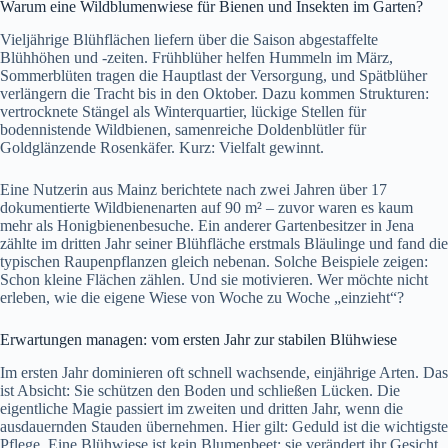
Warum eine Wildblumenwiese für Bienen und Insekten im Garten?
Vieljährige Blühflächen liefern über die Saison abgestaffelte
Blühhöhen und -zeiten. Frühblüher helfen Hummeln im März,
Sommerblüten tragen die Hauptlast der Versorgung, und Spätblüher
verlängern die Tracht bis in den Oktober. Dazu kommen Strukturen:
vertrocknete Stängel als Winterquartier, lückige Stellen für
bodennistende Wildbienen, samenreiche Doldenblütler für
Goldglänzende Rosenkäfer. Kurz: Vielfalt gewinnt.
Eine Nutzerin aus Mainz berichtete nach zwei Jahren über 17
dokumentierte Wildbienenarten auf 90 m² – zuvor waren es kaum
mehr als Honigbienenbesuche. Ein anderer Gartenbesitzer in Jena
zählte im dritten Jahr seiner Blühfläche erstmals Bläulinge und fand die
typischen Raupenpflanzen gleich nebenan. Solche Beispiele zeigen:
Schon kleine Flächen zählen. Und sie motivieren. Wer möchte nicht
erleben, wie die eigene Wiese von Woche zu Woche „einzieht“?
Erwartungen managen: vom ersten Jahr zur stabilen Blühwiese
Im ersten Jahr dominieren oft schnell wachsende, einjährige Arten. Das
ist Absicht: Sie schützen den Boden und schließen Lücken. Die
eigentliche Magie passiert im zweiten und dritten Jahr, wenn die
ausdauernden Stauden übernehmen. Hier gilt: Geduld ist die wichtigste
Pflege. Eine Blühwiese ist kein Blumenbeet; sie verändert ihr Gesicht,