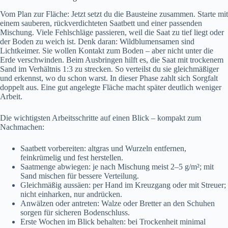
Vom Plan zur Fläche: Jetzt setzt du die Bausteine zusammen. Starte mit
einem sauberen, rückverdichteten Saatbett und einer passenden
Mischung. Viele Fehlschläge passieren, weil die Saat zu tief liegt oder
der Boden zu weich ist. Denk daran: Wildblumensamen sind
Lichtkeimer. Sie wollen Kontakt zum Boden – aber nicht unter die
Erde verschwinden. Beim Ausbringen hilft es, die Saat mit trockenem
Sand im Verhältnis 1:3 zu strecken. So verteilst du sie gleichmäßiger
und erkennst, wo du schon warst. In dieser Phase zahlt sich Sorgfalt
doppelt aus. Eine gut angelegte Fläche macht später deutlich weniger
Arbeit.
Die wichtigsten Arbeitsschritte auf einen Blick – kompakt zum
Nachmachen:
Saatbett vorbereiten: altgras und Wurzeln entfernen,
feinkrümelig und fest herstellen.
Saatmenge abwiegen: je nach Mischung meist 2–5 g/m²; mit
Sand mischen für bessere Verteilung.
Gleichmäßig aussäen: per Hand im Kreuzgang oder mit Streuer;
nicht einharken, nur andrücken.
Anwälzen oder antreten: Walze oder Bretter an den Schuhen
sorgen für sicheren Bodenschluss.
Erste Wochen im Blick behalten: bei Trockenheit minimal