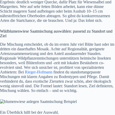
Ergebnis: deutlich weniger Quecke, dafür Platz für Wiesensalbei und
Margeriten. Wer auf sehr fetten Böden arbeitet, kann eine dünne
Schicht mageren Sand aufbringen oder beim Aushub 10–15 cm
nährstoffreichen Oberboden abtragen. So gibst du konkurrenzarmen
Arten die Startchance, die sie brauchen. Und ja: Das lohnt sich.
Wildblumenwiese Saatmischung auswählen: passend zu Standort und
Ziel
Die Mischung entscheidet, ob du im ersten Jahr viel Blüte hast oder im
dritten ein dauerhaftes Mosaik. Achte auf Regionalität, geeignete
Artenzusammensetzung und den Anteil ausdauernder Stauden.
Regionale Wildpflanzenmischungen unterstützen heimische Insekten
besonders, weil Blütenform und -zeit mit lokalen Bestäubern co-
evolviert sind. Wer sich unsicher ist, profitiert von spezialisierten
Anbietern: Bei
Rieger-Hofmann
findest du standortangepasste
Mischungen mit klaren Angaben zu Bodentypen und Pflege. Damit
verhinderst du, dass exotische Zierarten zwar schön, aber ökologisch
wenig sinnvoll sind. Die Formel lautet: Standort lesen, Ziel definieren,
Mischung wählen. So einfach – und so wichtig.
Ein Überblick hilft bei der Auswahl.