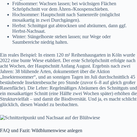
Frühsommer: Wachsen lassen; bei wüchsigen Flächen
Schröpfschnitt vor dem Ähren-/Knospenschieben.
Hochsommer: Hauptschnitt nach Samenreife (möglichst
mosaikartig in zwei Durchgängen).
Herbst: Schnittgut gut abtrocknen und abräumen, dann ggf.
Herbst-Nachsaat.
Winter: Stängelhorste stehen lassen; nur Wege oder
Saumbereiche niedrig halten.
Ein reales Beispiel: In einem 120 m² Reihenhausgarten in Köln wurde
2022 eine bunte Wiese etabliert. Der erste Schröpfschnitt erfolgte nach
acht Wochen, der Hauptschnitt Anfang August. Ergebnis nach zwei
Jahren: 38 blühende Arten, dokumentiert über die Aktion
„Insektensommer“, und an sonnigen Tagen im Juli durchschnittlich 45
bestäubende Insektenbesuche pro Stunde (zuvor 6–8 auf gleich großer
Rasenfläche). Die Lehre: Regelmäßiges Abräumen des Schnittguts und
ein mosaikartiger Schnitt (eine Hälfte zwei Wochen später) erhöhen die
Strukturvielfalt – und damit die Biodiversität. Und ja, es macht schlicht
glücklich, diesen Wandel zu beobachten.
FAQ und Fazit: Wildblumenwiese anlegen