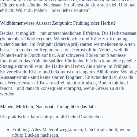
Dünger noch ständige Nachsaat. So pflegst du klug statt viel. Und mal
ehrlich: Willst du mähen – oder lieber staunen?
Wildblumenwiese Aussaat Zeitpunkt: Frühling oder Herbst?
Beides ist möglich – mit unterschiedlichen Effekten. Die Herbstaussaat
(September/ Oktober) nutzt Winterfeuchte und Kälte zur Keimung
vieler Stauden. Im Frühjahr (März/April) starten wärmeliebende Arten
besser. In trockenen Regionen ist der Herbst oft im Vorteil, weil die
Winterfeuchte Durchlauf hat. Auf schweren Böden mit Staunässe
funktioniert das Frühjahr stabiler. Für kleine Flächen kann eine geteilte
Strategie sinnvoll sein: die Hälfte im Herbst, die andere im Frühjahr.
So verteilst du Risiko und bekommst ein längeres Blühfenster. Wichtig:
Aussaattermine sind keine starren Dogmen. Entscheidend ist, dass du
das Wetterfenster triffst – frostfrei, nicht stürmisch, Boden minimal
feucht – und danach konsequent schröpfst, wenn Gräser zu stark
werden.
Mähen, Mulchen, Nachsaat: Timing über das Jahr
Ein praktischer Jahresfahrplan hilft beim Dranbleiben.
Frühling: Altes Material wegräumen, 1. Schröpfschnitt, wenn
nötig; Lücken nachsäen.