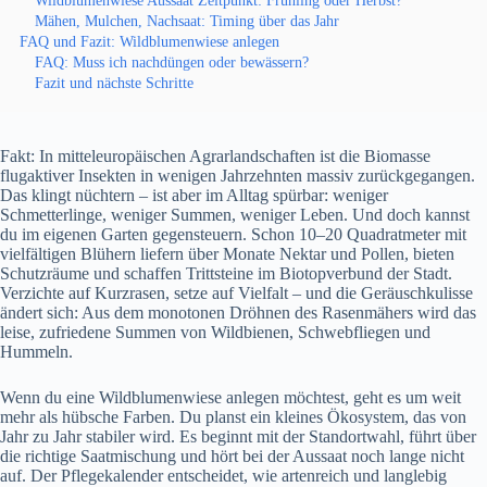
Wildblumenwiese Aussaat Zeitpunkt: Frühling oder Herbst?
Mähen, Mulchen, Nachsaat: Timing über das Jahr
FAQ und Fazit: Wildblumenwiese anlegen
FAQ: Muss ich nachdüngen oder bewässern?
Fazit und nächste Schritte
Fakt: In mitteleuropäischen Agrarlandschaften ist die Biomasse
flugaktiver Insekten in wenigen Jahrzehnten massiv zurückgegangen.
Das klingt nüchtern – ist aber im Alltag spürbar: weniger
Schmetterlinge, weniger Summen, weniger Leben. Und doch kannst
du im eigenen Garten gegensteuern. Schon 10–20 Quadratmeter mit
vielfältigen Blühern liefern über Monate Nektar und Pollen, bieten
Schutzräume und schaffen Trittsteine im Biotopverbund der Stadt.
Verzichte auf Kurzrasen, setze auf Vielfalt – und die Geräuschkulisse
ändert sich: Aus dem monotonen Dröhnen des Rasenmähers wird das
leise, zufriedene Summen von Wildbienen, Schwebfliegen und
Hummeln.
Wenn du eine Wildblumenwiese anlegen möchtest, geht es um weit
mehr als hübsche Farben. Du planst ein kleines Ökosystem, das von
Jahr zu Jahr stabiler wird. Es beginnt mit der Standortwahl, führt über
die richtige Saatmischung und hört bei der Aussaat noch lange nicht
auf. Der Pflegekalender entscheidet, wie artenreich und langlebig