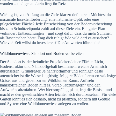
wandert – und genau darin liegt ihr Reiz.
Wichtig ist, von Anfang an die Ziele klar zu definieren: Möchtest du
maximale Insektenförderung, eine naturnahe Optik oder eine
pflegeleichte Fläche? Jede Entscheidung von der Bodenvorbereitung
bis zum Schnittzeitpunkt zahlt auf diese Ziele ein. Ein guter Plan
verhindert Enttäuschungen – und sorgt dafür, dass du mehr Summen
als Rasenmähen hörst. Frag dich ruhig: Wie wild darf es aussehen?
Wie viel Zeit willst du investieren? Die Antworten führen dich.
Wildblumenwiese: Standort und Boden vorbereiten
Der Standort ist der heimliche Projektleiter deiner Fläche. Licht,
Bodenstruktur und Nährstoffgehalt bestimmen, welche Arten sich
durchsetzen. Grundregel: Je nährstoffärmer und sonniger, desto
artenreicher ist die Wiese langfristig. Magere Böden bremsen wüchsige
Gräser aus und geben zarten Wildblumen Raum. Auf sehr
nährstoffreichen Böden hilft es, vorab „abzumagern“ und den
Aufwuchs abzufahren. Wer hier sorgfältig plant, legt die Basis – und
macht es den gewünschten Arten leichter, sich durchzusetzen. Für viele
Gärten lohnt es sich deshalb, nicht zu pflanzen, sondern mit Geduld
und System eine Wildblumenwiese anlegen zu wollen.