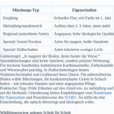
Mischungs-Typ
Eigenschaften
Einjährig
Schneller Flor, viel Farbe im 1. Jahr
Mehrjährig/staudenreich
Aufbau über 2–3 Jahre, dann stabil
Regional (autochtone Arten)
Angepasst, hohe ökologische Qualitä
Spezial: Sonne/Trocken
Arten für magere, heiße Standorte
Spezial: Halbschatten
Arten tolerieren weniger Licht
Gärtnerregel: „Je magerer der Boden, desto bunter die Wiese.“
Spezialmischungen sind keine Spielerei, sondern präzises Werkzeug.
Für trockene Sandböden funktionieren Karthäusernelke, Färberkamille
und Wiesensalbei prächtig. In Halbschattenlagen leisten
Waldstorchschnabel und Goldnessel ihren Dienst. Für nährstoffreiche
Böden wähle Mischungen, die konkurrenzstarke Gräser in Schach
halten – mit robusten Stauden und einer angepassten Pflege.
Praktischer Tipp: Prüfe Etiketten auf den Anteil ein- zu mehrjährig und
auf die Herkunft. Orientierung bieten Empfehlungen vom
Bundesamt
für Naturschutz
und Praxishinweise des
NABU
. So triffst du eine
Entscheidung, die optisch überzeugt und ökologisch wirkt.
Wildblumenwiese anlegen Schritt für Schritt