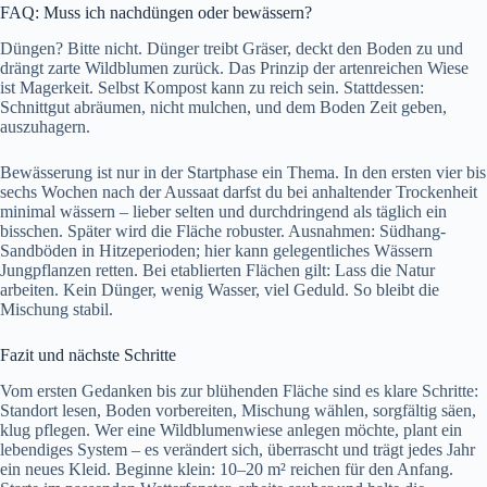
FAQ: Muss ich nachdüngen oder bewässern?
Düngen? Bitte nicht. Dünger treibt Gräser, deckt den Boden zu und
drängt zarte Wildblumen zurück. Das Prinzip der artenreichen Wiese
ist Magerkeit. Selbst Kompost kann zu reich sein. Stattdessen:
Schnittgut abräumen, nicht mulchen, und dem Boden Zeit geben,
auszuhagern.
Bewässerung ist nur in der Startphase ein Thema. In den ersten vier bis
sechs Wochen nach der Aussaat darfst du bei anhaltender Trockenheit
minimal wässern – lieber selten und durchdringend als täglich ein
bisschen. Später wird die Fläche robuster. Ausnahmen: Südhang-
Sandböden in Hitzeperioden; hier kann gelegentliches Wässern
Jungpflanzen retten. Bei etablierten Flächen gilt: Lass die Natur
arbeiten. Kein Dünger, wenig Wasser, viel Geduld. So bleibt die
Mischung stabil.
Fazit und nächste Schritte
Vom ersten Gedanken bis zur blühenden Fläche sind es klare Schritte:
Standort lesen, Boden vorbereiten, Mischung wählen, sorgfältig säen,
klug pflegen. Wer eine Wildblumenwiese anlegen möchte, plant ein
lebendiges System – es verändert sich, überrascht und trägt jedes Jahr
ein neues Kleid. Beginne klein: 10–20 m² reichen für den Anfang.