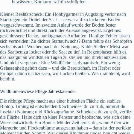
bewässern, Konkurrenz früh schröpfen.
Kleiner Realitätscheck: Ein Hobbygärtner in Augsburg verlor nach
Starkregen ein Drittel der Saat – sie war auf zu lockerem Boden
weggeschwemmt. Im zweiten Anlauf wurde der Boden fester
rückverdichtet und direkt nach der Aussaat angewalzt. Ergebnis:
geschlossene Decke, punktgenaues Auflaufen. Häufige Fehler lassen
sich vermeiden: Zu dichter Startaufwuchs? Dann fehlte das Schröpfen
sechs bis acht Wochen nach der Keimung. Kahle Stellen? Meist war
das Saatbett zu locker oder die Saat zu tief. In Regenphasen hilft es,
das Saatgut an windstillen Tagen zu streuen und direkt anzuwalzen.
Und nicht vergessen: Eine Wildfläche ist dynamisch. Ein wenig
Gelassenheit gehört dazu – und die Bereitschaft, im Herbst oder
Frühjahr dünn nachzusäen, wo Lücken bleiben. Wer dranbleibt, wird
belohnt.
Wildblumenwiese Pflege Jahreskalender
Die richtige Pflege macht aus einer hübschen Fläche ein stabiles
Biotop. Timing ist entscheidend: Schneidest du zu früh, nimmst du
Insekten Nahrung und Rückzugsräume. Schneidest du zu spät, verfilzt
die Fläche. Halte dich an klare Fenster und beobachte, wie sich deine
Wiese entwickelt. Ein Bonus: Mit der Zeit lernst du, wann Arten wie
Margerite und Flockenblume ausgesamt haben – dann ist der perfekte
Moment für den Schnitt. Wer diesen Rhythmus findet, braucht weder