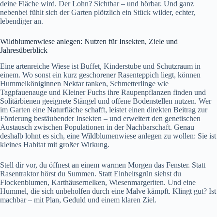
deine Fläche wird. Der Lohn? Sichtbar – und hörbar. Und ganz
nebenbei fühlt sich der Garten plötzlich ein Stück wilder, echter,
lebendiger an.
Wildblumenwiese anlegen: Nutzen für Insekten, Ziele und
Jahresüberblick
Eine artenreiche Wiese ist Buffet, Kinderstube und Schutzraum in
einem. Wo sonst ein kurz geschorener Rasenteppich liegt, können
Hummelköniginnen Nektar tanken, Schmetterlinge wie
Tagpfauenauge und Kleiner Fuchs ihre Raupenpflanzen finden und
Solitärbienen geeignete Stängel und offene Bodenstellen nutzen. Wer
im Garten eine Naturfläche schafft, leistet einen direkten Beitrag zur
Förderung bestäubender Insekten – und erweitert den genetischen
Austausch zwischen Populationen in der Nachbarschaft. Genau
deshalb lohnt es sich, eine Wildblumenwiese anlegen zu wollen: Sie ist
kleines Habitat mit großer Wirkung.
Stell dir vor, du öffnest an einem warmen Morgen das Fenster. Statt
Rasentraktor hörst du Summen. Statt Einheitsgrün siehst du
Flockenblumen, Karthäusernelken, Wiesenmargeriten. Und eine
Hummel, die sich unbeholfen durch eine Malve kämpft. Klingt gut? Ist
machbar – mit Plan, Geduld und einem klaren Ziel.