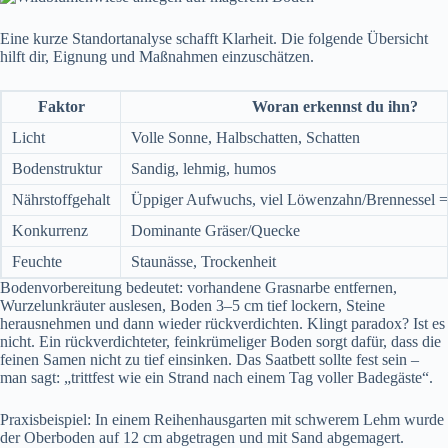
Eine kurze Standortanalyse schafft Klarheit. Die folgende Übersicht
hilft dir, Eignung und Maßnahmen einzuschätzen.
Faktor
Woran erkennst du ihn?
Licht
Volle Sonne, Halbschatten, Schatten
Bodenstruktur
Sandig, lehmig, humos
Nährstoffgehalt
Üppiger Aufwuchs, viel Löwenzahn/Brennessel = 
Konkurrenz
Dominante Gräser/Quecke
Feuchte
Staunässe, Trockenheit
Bodenvorbereitung bedeutet: vorhandene Grasnarbe entfernen,
Wurzelunkräuter auslesen, Boden 3–5 cm tief lockern, Steine
herausnehmen und dann wieder rückverdichten. Klingt paradox? Ist es
nicht. Ein rückverdichteter, feinkrümeliger Boden sorgt dafür, dass die
feinen Samen nicht zu tief einsinken. Das Saatbett sollte fest sein –
man sagt: „trittfest wie ein Strand nach einem Tag voller Badegäste“.
Praxisbeispiel: In einem Reihenhausgarten mit schwerem Lehm wurde
der Oberboden auf 12 cm abgetragen und mit Sand abgemagert.